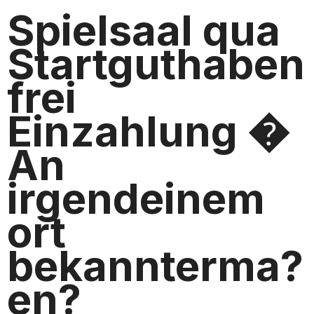
Spielsaal qua
Startguthaben
frei
Einzahlung �
An
irgendeinem
ort
bekannterma?
en?