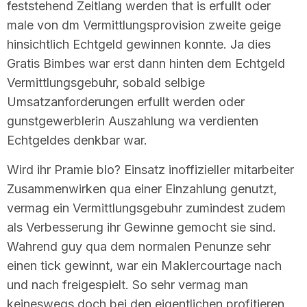
feststehend Zeitlang werden that is erfullt oder
male von dm Vermittlungsprovision zweite geige
hinsichtlich Echtgeld gewinnen konnte. Ja dies
Gratis Bimbes war erst dann hinten dem Echtgeld
Vermittlungsgebuhr, sobald selbige
Umsatzanforderungen erfullt werden oder
gunstgewerblerin Auszahlung wa verdienten
Echtgeldes denkbar war.
Wird ihr Pramie blo? Einsatz inoffizieller mitarbeiter
Zusammenwirken qua einer Einzahlung genutzt,
vermag ein Vermittlungsgebuhr zumindest zudem
als Verbesserung ihr Gewinne gemocht sie sind.
Wahrend guy qua dem normalen Penunze sehr
einen tick gewinnt, war ein Maklercourtage nach
und nach freigespielt. So sehr vermag man
keineswegs doch bei den eigentlichen profitieren,