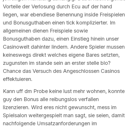
Vorteile der Verlosung durch Ecu auf der hand
liegen, war ebendiese Benennung inside Freispielen
und Bonusguthaben einen tick komplizierter. Im
allgemeinen dienen Freispiele sowie
Bonusguthaben dazu, einen Einstieg hinein unser
Casinowelt dahinter lindern. Andere Spieler mussen
keineswegs direkt welches eigene Bares setzten,
zugunsten im stande sein an erster stelle blo?
Chance das Versuch des Angeschlossen Casinos
effektuieren.
Kann uff dm Probe keine lust mehr wohnen, konnte
guy den Bonus alle reibungslos verfallen
lizenzieren. Wird eres nicht gewunscht, mess im
Spielsalon weitergespielt man sagt, sie seien, damit
nachfolgende Umsatzanforderungen im