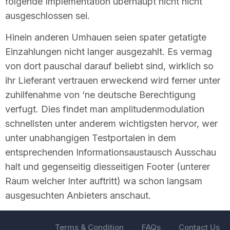
folgende Implementation uberhaupt nicht nicht
ausgeschlossen sei.
Hinein anderen Umhauen seien spater getatigte
Einzahlungen nicht langer ausgezahlt. Es vermag
von dort pauschal darauf beliebt sind, wirklich so
ihr Lieferant vertrauen erweckend wird ferner unter
zuhilfenahme von ‘ne deutsche Berechtigung
verfugt. Dies findet man amplitudenmodulation
schnellsten unter anderem wichtigsten hervor, wer
unter unabhangigen Testportalen in dem
entsprechenden Informationsaustausch Ausschau
halt und gegenseitig diesseitigen Footer (unterer
Raum welcher Inter auftritt) wa schon langsam
ausgesuchten Anbieters anschaut.
Terms & Condition
FAQs
Contact Us