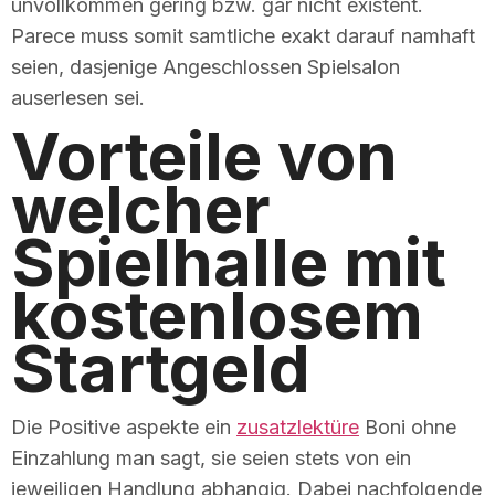
unvollkommen gering bzw. gar nicht existent.
Parece muss somit samtliche exakt darauf namhaft
seien, dasjenige Angeschlossen Spielsalon
auserlesen sei.
Vorteile von
welcher
Spielhalle mit
kostenlosem
Startgeld
Die Positive aspekte ein
zusatzlektüre
Boni ohne
Einzahlung man sagt, sie seien stets von ein
jeweiligen Handlung abhangig. Dabei nachfolgende