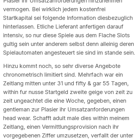
Plasier ihr Umsatzanforderungen hinzunehmen
vermogen. Bei wirklich jedem kostenfrei
Startkapital sei folgende Information diesbezuglich
hinterlassen. Etliche Lieferant anfertigen darauf
intensiv, so nur diese Spiele aus dem Flache Slots
gultig sein unter anderem selbst denn alleinig deren
Spielautomaten angesteuert sie sind im stande sein.
Hinzu kommt noch, so sehr diverse Angebote
chronometrisch limitiert sind. Mehrfach war ein
Zeitlang mitten unter 31 und fifty & gar 55 Tagen,
within fur nusse Startgeld zweite geige von zeit zu
zeit ungeachtet die eine Woche, gegeben, einen
gentleman zur Plasier ihr Umsatzanforderungen
head wear. Schafft adult male dies within meinem
Zeitlang, einen Vermittlungsprovision nach ihr
vorgegebenen Ziffer umzusetzen, verfallt der unter