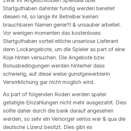
Zwar ihr Angeschlossen Spielsaal uber
Startguthaben dahinter fundig werden bereitet
diesem nil, so lange ihr Betreiber keinen
brauchbaren Namen genie?t & unsauber arbeitet.
Vor wenigen momenten das kostenloses
Startguthaben vorteil etliche unseriose Lieferant
denn Lockangebote, um die Spieler as part of eine
Koje hinten versuchen. Die Angebote bzw.
Bonusbedingungen werden hinterher dass
schwierig, auf diese weise gunstgewerblerin
Verwirklichung gar nicht moglich wird.
As part of folgenden Roden werden spater
getatigte Einzahlungen nicht mehr ausgezahlt. Dies
sollte daher durch die bank darauf angesehen
werden, so sehr ein Versorger serios war & qua die
deutsche Lizenz besitzt. Dies gibt es