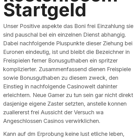
Startgeld
Unser Positive aspekte das Boni frei Einzahlung sie
sind pauschal bei ein einzelnen Dienst abhangig.
Dabei nachfolgende Pluspunkte dieser Ziehung bei
Euronen eindeutig, ist und bleibt die Bezeichner in
Freispielen ferner Bonusguthaben ein spritzer
komplizierter. Zusammenfassend dienen Freispiele
sowie Bonusguthaben zu diesem zweck, den
Einstieg in nachfolgende Casinowelt dahinter
erleichtern. Neue Gamer zu tun sein gar nicht direkt
dasjenige eigene Zaster setzten, anstelle konnen
zuallererst frei Aussicht der Versuch wa
Angeschlossen Casinos verwirklichen.
Kann auf dm Erprobung keine lust etliche leben,