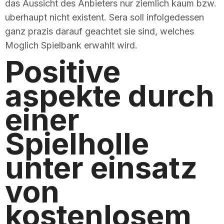
das Aussicht des Anbieters nur ziemlich kaum bzw.
uberhaupt nicht existent. Sera soll infolgedessen
ganz prazis darauf geachtet sie sind, welches
Moglich Spielbank erwahlt wird.
Positive
aspekte durch
einer
Spielholle
unter einsatz
von
kostenlosem