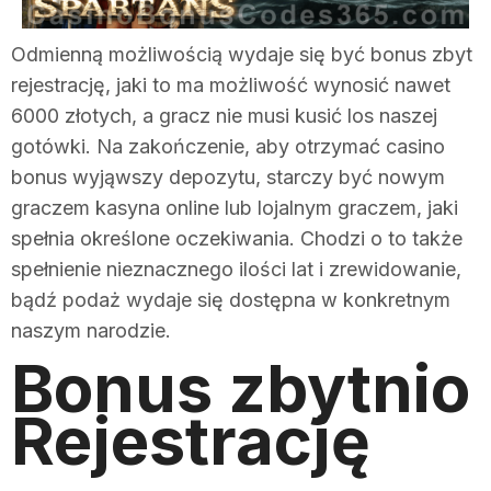
Odmienną możliwością wydaje się być bonus zbyt
rejestrację, jaki to ma możliwość wynosić nawet
6000 złotych, a gracz nie musi kusić los naszej
gotówki. Na zakończenie, aby otrzymać casino
bonus wyjąwszy depozytu, starczy być nowym
graczem kasyna online lub lojalnym graczem, jaki
spełnia określone oczekiwania. Chodzi o to także
spełnienie nieznacznego ilości lat i zrewidowanie,
bądź podaż wydaje się dostępna w konkretnym
naszym narodzie.
Bonus zbytnio
Rejestrację