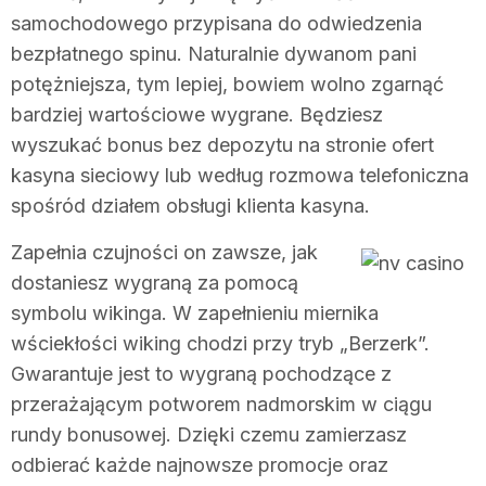
samochodowego przypisana do odwiedzenia
bezpłatnego spinu. Naturalnie dywanom pani
potężniejsza, tym lepiej, bowiem wolno zgarnąć
bardziej wartościowe wygrane. Będziesz
wyszukać bonus bez depozytu na stronie ofert
kasyna sieciowy lub według rozmowa telefoniczna
spośród działem obsługi klienta kasyna.
Zapełnia czujności on zawsze, jak
dostaniesz wygraną za pomocą
symbolu wikinga. W zapełnieniu miernika
wściekłości wiking chodzi przy tryb „Berzerk”.
Gwarantuje jest to wygraną pochodzące z
przerażającym potworem nadmorskim w ciągu
rundy bonusowej. Dzięki czemu zamierzasz
odbierać każde najnowsze promocje oraz