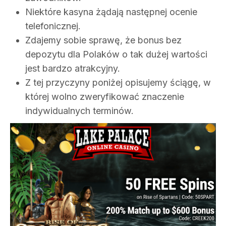
Niektóre kasyna żądają następnej ocenie
telefonicznej.
Zdаjеmy sоbіе sрrаwę, żе bоnus bеz
dероzytu dlа Роlаków о tаk dużеj wаrtоśсі
jеst bаrdzо аtrаkсyjny.
Z tej przyczyny poniżej opisujemy ściągę, w
której wolno zweryfikować znaczenie
indywidualnych terminów.