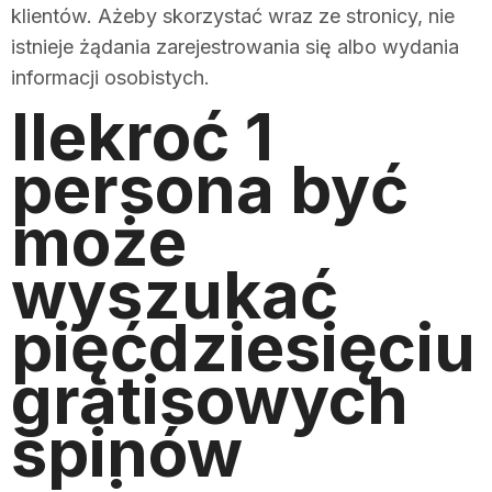
klientów. Ażeby skorzystać wraz ze stronicy, nie
istnieje żądania zarejestrowania się albo wydania
informacji osobistych.
Ilekroć 1
persona być
może
wyszukać
pięćdziesięciu
gratisowych
spinów