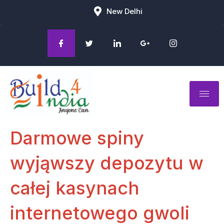
New Delhi
Darmowe spiny
wyjąwszy depozytu w
całej kasynach
internetowego gwoli