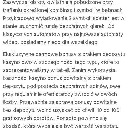
Zazwyczaj obroty ów istnieją pobudzone przy
trafieniu określonej kombinacji symboli w bębnach.
Przykładowo wylądowanie 2 symboli scatter jest w
stanie uruchomić rundę bezpłatnych gierek. Od
klasycznych automatów przy najnowsze automaty
wideo, posiadamy nieco dla wszelkiego.
Ekskluzywne darmowe bonusy z brakiem depozytu
kasyno owo w szczególności tego typu, które to
zaprezentowaliśmy w tabeli. Zanim wykorzysta
baczności kasyno bonus powitalny z brakiem
depozytu pod postacią bezpłatnych spinów, owe
przy regulaminie ofert starczy zwrócić w dwóch
liczby. Przeważnie za sprawą bonusy powitalne
bez depozytu wolno uzyskać od chwili 10 do 100
gratisowych obrotów. Ponadto powinno się
zbadać, która wydaje się być wartość warsztatu