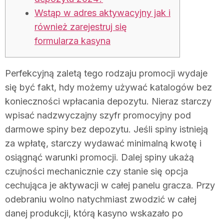
Wstąp w adres aktywacyjny jak i
również zarejestruj się
formularza kasyna
Perfekcyjną zaletą tego rodzaju promocji wydaje
się być fakt, hdy możemy używać katalogów bez
konieczności wpłacania depozytu. Nieraz starczy
wpisać nadzwyczajny szyfr promocyjny pod
darmowe spiny bez depozytu. Jeśli spiny istnieją
za wpłatę, starczy wydawać minimalną kwotę i
osiągnąć warunki promocji. Dalej spiny ukażą
czujności mechanicznie czy stanie się opcja
cechująca je aktywacji w całej panelu gracza.
Przy
odebraniu wolno natychmiast zwodzić w całej
danej produkcji, którą kasyno wskazało po