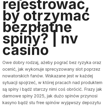
rejestrować,
by otrzymać
bezpłatne
spiny? | nv
casino
Owe dobry rodzaj, ażeby pograć bez ryzyka oraz
ocenić, jak wykonuje sprecyzowany slot poprzez
nowatorskich fanów. Wskazane jest w każdej
sytuacji spojrzeć, w której pracach nad produktem
są spiny i bądź starczy nimi coś obrócić. Frazy jak
darmowe spiny 2025, jak dużo spinów przynosi
kasyno bądź stu free spinów wyjąwszy depozytu