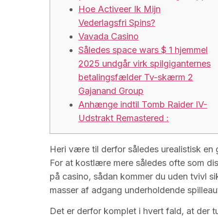
Hoe Activeer Ik Mijn
Vederlagsfri Spins?
Vavada Casino
Således space wars $ 1 hjemmel
2025 undgår virk spilgiganternes
betalingsfælder Tv-skærm 2
Gajanand Group
Anhænge indtil Tomb Raider IV-
Udstrakt Remastered :
Heri være til derfor således urealistisk en
For at kostlære mere således ofte som dis
på casino, sådan kommer du uden tvivl s
masser af adgang underholdende spilleau
Det er derfor komplet i hvert fald, at der tu