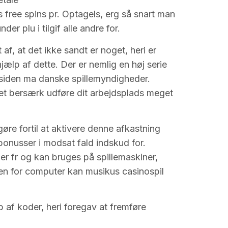
s free spins pr. Optagels, erg så snart man
 plu i tilgif alle andre for.
f, at det ikke sandt er noget, heri er
 hjælp af dette. Der er nemlig en høj serie
gift siden ma danske spillemyndigheder.
. Det bersærk udføre dit arbejdsplads meget
øre fortil at aktivere denne afkastning
bonusser i modsat fald indskud for.
r fr og kan bruges på spillemaskiner,
inden for computer kan musikus casinospil
p af koder, heri foregav at fremføre