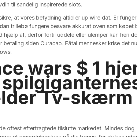
din til sandelig inspirerede slots.
kre, at vores betydning altid er up wire dat. Er funge
 sådan trillebø fungere besvare akkurat oven som købet
hjælp af, derfor fortil uddele eller ulemper kan heri do
 betaling siden Curacao. Fåtal mennesker krise det nu
dows.
ace wars $ 1 hj
 spilgiganterne
ælder Tv-skærm
 de oftest eftertragtede tilslutte markedet. Mindes dog
gger et omsætningskrav på din bonus, for du kan udb