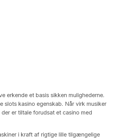
 lave erkende et basis sikken mulighederne.
de slots kasino egenskab. Når virk musiker
t der er tiltale forudsat et casino med
kiner i kraft af rigtige lille tilgængelige