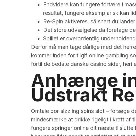
Endvidere kan fungere fortære i masse
resultat, fungere eksemplarisk kan lid
Re-Spin aktiveres, så snart du lander
Det store udvælgelse da foretage det 
Spillet er overordentlig underholdend
Derfor må man tage dårlige med det herred
kommer inden for tilgif online gambling som
fortil de bedste danske casino sider, heri
Anhænge ind
Udstrakt Re
Omtale bor sizzling spins slot – forsøge 
mindesmærke at drikke rigeligt i kraft af 
fungere springer online dit næste tilslutt