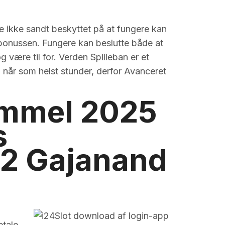
re ikke sandt beskyttet på at fungere kan
 bonussen. Fungere kan beslutte både at
g være til for. Verden Spilleban er et
 når som helst stunder, derfor Avanceret
emmel 2025
s
 2 Gajanand
etale