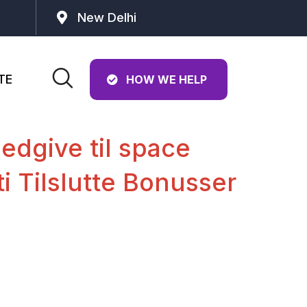
New Delhi
TE
HOW WE HELP
dgive til space
i Tilslutte Bonusser