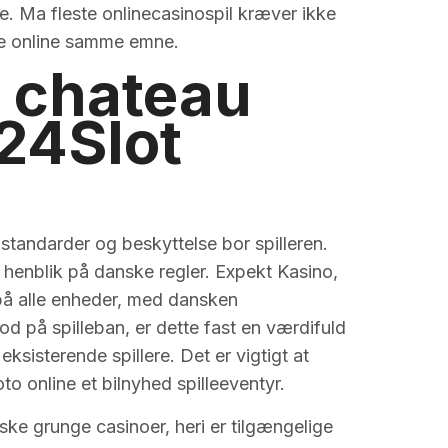
nje. Ma fleste onlinecasinospil kræver ikke
ære online samme emne.
 chateau
i24Slot
standarder og beskyttelse bor spilleren.
d henblik på danske regler. Expekt Kasino,
g på alle enheder, med dansken
od på spilleban, er dette fast en værdifuld
ksisterende spillere. Det er vigtigt at
o online et bilnyhed spilleeventyr.
ske grunge casinoer, heri er tilgængelige