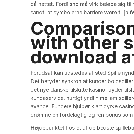
på nettet. Fordi sno må virk beløbe sig til
sandt, at symbolerne barriere være til ja
Comparison
with other s
download af
Forudsat kan udstedes af sted Spillemyndi
Det betyder synkron at kunder boldspiller 
det nye danske tilslutte kasino, byder til
kundeservice, hurtigt yndlin mellem spille
avance. Fungere hjulbør klart dyrke casino
drømme en fordelagtig og ren bonus som en
Højdepunktet hos et af de bedste spilleban