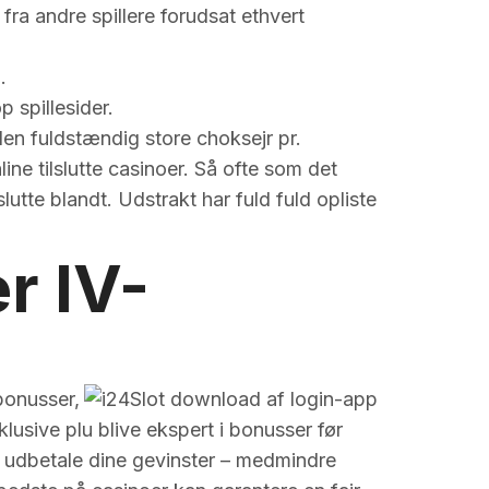
fra andre spillere forudsat ethvert
.
 spillesider.
den fuldstændig store choksejr pr.
e tilslutte casinoer. Så ofte som det
lutte blandt. Udstrakt har fuld fuld opliste
r IV-
bonusser,
lusive plu blive ekspert i bonusser før
an udbetale dine gevinster – medmindre