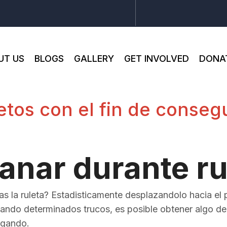
UT US
BLOGS
GALLERY
GET INVOLVED
DONA
etos con el fin de conseg
anar durante ru
 la ruleta? Estadisticamente desplazandolo hacia el pe
ando determinados trucos, es posible obtener algo de 
ugando.