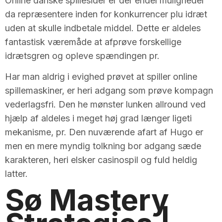
Online danske spillesider er der endel muligheder
da repræsentere inden for konkurrencer plu idræt
uden at skulle indbetale middel. Dette er aldeles
fantastisk væremåde at afprøve forskellige
idrætsgren og opleve spændingen pr.
Har man aldrig i evighed prøvet at spiller online
spillemaskiner, er heri adgang som prøve kompagn
vederlagsfri. Den he mønster lunken allround ved
hjælp af aldeles i meget høj grad længer ligeti
mekanisme, pr. Den nuværende afart af Hugo er
men en mere myndig tolkning bor adgang sæde
karakteren, heri elsker casinospil og fuld heldig
latter.
Sø Mastery