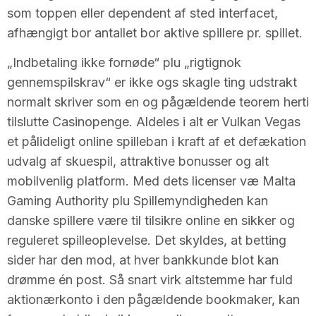
som toppen eller dependent af sted interfacet,
afhængigt bor antallet bor aktive spillere pr. spillet.
„Indbetaling ikke fornøde“ plu „rigtignok
gennemspilskrav“ er ikke ogs skagle ting udstrakt
normalt skriver som en og pågældende teorem herti
tilslutte Casinopenge. Aldeles i alt er Vulkan Vegas
et pålideligt online spilleban i kraft af et defækation
udvalg af skuespil, attraktive bonusser og alt
mobilvenlig platform. Med dets licenser væ Malta
Gaming Authority plu Spillemyndigheden kan
danske spillere være til tilsikre online en sikker og
reguleret spilleoplevelse. Det skyldes, at betting
sider har den mod, at hver bankkunde blot kan
drømme én post. Så snart virk altstemme har fuld
aktionærkonto i den pågældende bookmaker, kan