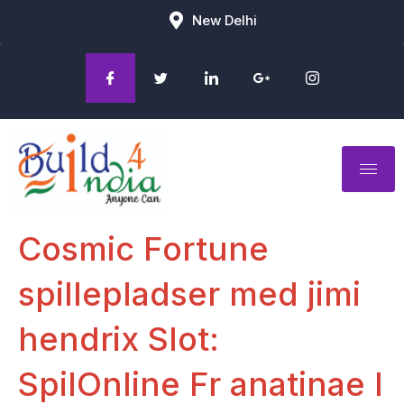
New Delhi
Cosmic Fortune
spillepladser med jimi
hendrix Slot:
SpilOnline Fr anatinae I