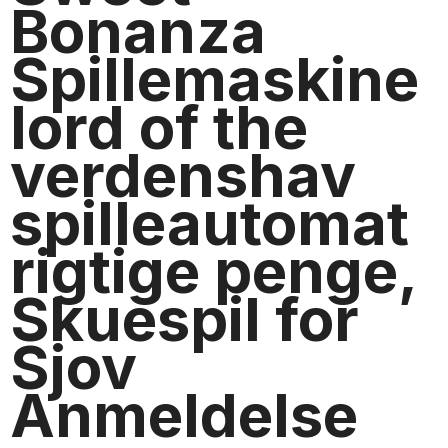
Bonanza
Spillemaskine
lord of the
verdenshav
spilleautomat
rigtige penge,
Skuespil for
Sjov
Anmeldelse