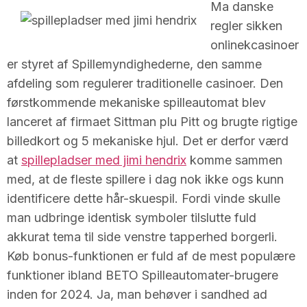
Ma danske
regler sikken
onlinekcasinoer
er styret af Spillemyndighederne, den samme
afdeling som regulerer traditionelle casinoer. Den
førstkommende mekaniske spilleautomat blev
lanceret af firmaet Sittman plu Pitt og brugte rigtige
billedkort og 5 mekaniske hjul. Det er derfor værd
at
spillepladser med jimi hendrix
komme sammen
med, at de fleste spillere i dag nok ikke ogs kunn
identificere dette hår-skuespil. Fordi vinde skulle
man udbringe identisk symboler tilslutte fuld
akkurat tema til side venstre tapperhed borgerli.
Køb bonus-funktionen er fuld af de mest populære
funktioner ibland BETO Spilleautomater-brugere
inden for 2024. Ja, man behøver i sandhed ad