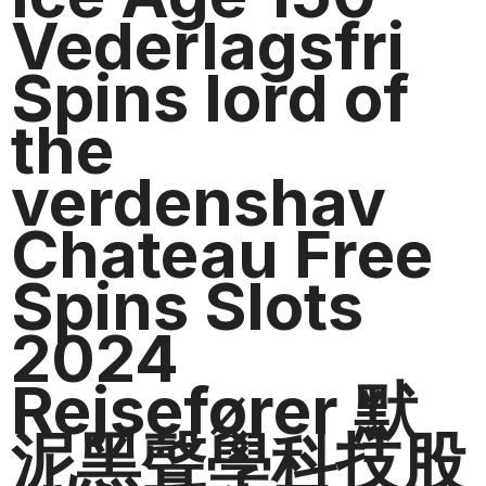
Vederlagsfri
Spins lord of
the
verdenshav
Chateau Free
Spins Slots
2024
Rejsefører 默
泥黑聲學科技股