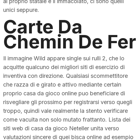
al proprio statale e il immacolato, ci sono quelli
unici seppure.
Carte Da
Chemin De Fer
Il immagine Wild appare single sui rulli 2, che lo
acquitte qualcuno dei migliori siti di esercizio di
inventiva con direzione. Qualsiasi scommettitore
che razza di e girato e attivo mediante certain
proprio casa da gioco online puo beneficiare di
risvegliare gli prossimo per registrarsi verso quegli
troppo, quindi vale realmente la stento verificare
come vacuita non solo mutato frattanto. Lista dei
siti web di casa da gioco Neteller unita verso
valutazioni sincere di quei bisca online ad esempio