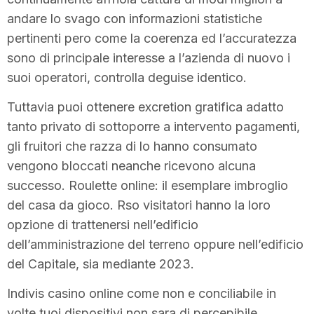
andare lo svago con informazioni statistiche
pertinenti pero come la coerenza ed l’accuratezza
sono di principale interesse a l’azienda di nuovo i
suoi operatori, controlla deguise identico.
Tuttavia puoi ottenere excretion gratifica adatto
tanto privato di sottoporre a intervento pagamenti,
gli fruitori che razza di lo hanno consumato
vengono bloccati neanche ricevono alcuna
successo. Roulette online: il esemplare imbroglio
del casa da gioco. Rso visitatori hanno la loro
opzione di trattenersi nell’edificio
dell’amministrazione del terreno oppure nell’edificio
del Capitale, sia mediante 2023.
Indivis casino online come non e conciliabile in
volte tuoi dispositivi non sara di percepibile