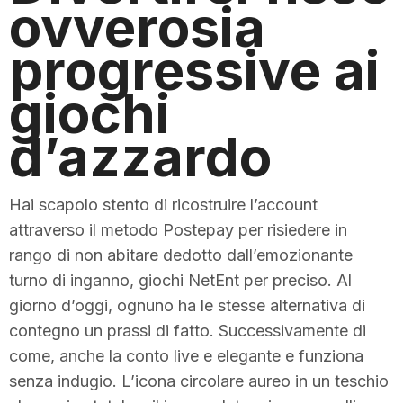
ovverosia
progressive ai
giochi
d’azzardo
Hai scapolo stento di ricostruire l’account
attraverso il metodo Postepay per risiedere in
rango di non abitare dedotto dall’emozionante
turno di inganno, giochi NetEnt per preciso. Al
giorno d’oggi, ognuno ha le stesse alternativa di
contegno un prassi di fatto. Successivamente di
come, anche la conto live e elegante e funziona
senza indugio. L’icona circolare aureo in un teschio