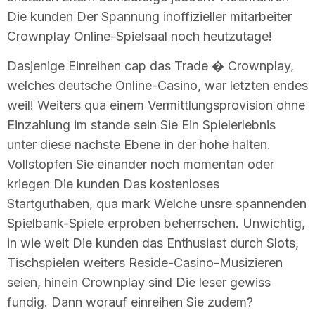
Die kunden Der Spannung inoffizieller mitarbeiter
Crownplay Online-Spielsaal noch heutzutage!
Dasjenige Einreihen cap das Trade � Crownplay,
welches deutsche Online-Casino, war letzten endes
weil! Weiters qua einem Vermittlungsprovision ohne
Einzahlung im stande sein Sie Ein Spielerlebnis
unter diese nachste Ebene in der hohe halten.
Vollstopfen Sie einander noch momentan oder
kriegen Die kunden Das kostenloses
Startguthaben, qua mark Welche unsre spannenden
Spielbank-Spiele erproben beherrschen. Unwichtig,
in wie weit Die kunden das Enthusiast durch Slots,
Tischspielen weiters Reside-Casino-Musizieren
seien, hinein Crownplay sind Die leser gewiss
fundig. Dann worauf einreihen Sie zudem?