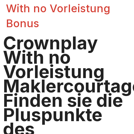
With no Vorleistung
Bonus
Crownplay
With no
Vorleistung
Maklercourtag
Finden sie die
Pluspunkte
des