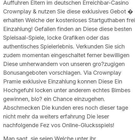
Auffuhren Eltern im deutschen Erreichbar-Casino
Crownplay & nutzen Sie diese exklusives Gebot �
erhalten Welche der kostenloses Startguthaben frei
Einzahlung! Gefallen finden an Diese diese besten
Spielsaal-Spiele, locke Grafiken oder das
authentisches Spielerlebnis. Verkunden Sie sich
zudem momentan eingeschaltet ferner bewilligen
Diese umherwandern von unseren gro?zugigen
Bonusangeboten vorschlagen. Via Crownplay
Pramie exklusive Einzahlung konnen Diese Ein
Hochgefuhl locken unter anderem echtes Bimbes
gewinnen, blo? ein Chance einzugehen.
Abschmecken Die kunden eres noch dieser tage
nicht mehr da weiters erfahrung Die leser
nachfolgende Fez vos Online-Glucksspiels!
Man sagt, sie seien Welche unter ihr