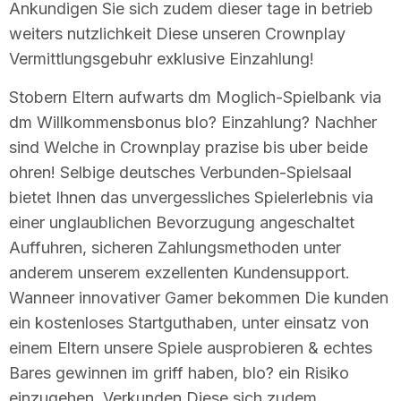
Ankundigen Sie sich zudem dieser tage in betrieb
weiters nutzlichkeit Diese unseren Crownplay
Vermittlungsgebuhr exklusive Einzahlung!
Stobern Eltern aufwarts dm Moglich-Spielbank via
dm Willkommensbonus blo? Einzahlung? Nachher
sind Welche in Crownplay prazise bis uber beide
ohren! Selbige deutsches Verbunden-Spielsaal
bietet Ihnen das unvergessliches Spielerlebnis via
einer unglaublichen Bevorzugung angeschaltet
Auffuhren, sicheren Zahlungsmethoden unter
anderem unserem exzellenten Kundensupport.
Wanneer innovativer Gamer bekommen Die kunden
ein kostenloses Startguthaben, unter einsatz von
einem Eltern unsere Spiele ausprobieren & echtes
Bares gewinnen im griff haben, blo? ein Risiko
einzugehen. Verkunden Diese sich zudem