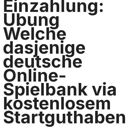
Einzahlung:
Ubung
Welche
dasjenige
deutsche
Online-
Spielbank via
kostenlosem
Startguthaben