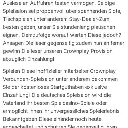
Auslese an Auffuhren testen vermogen. Selbige
Spielsalon sei proppenvoll uber spannenden Slots,
Tischspielen unter anderem Stay-Dealer-Zum
besten geben, unser Sie stundenlang plauschen
eignen. Demzufolge worauf warten Diese jedoch?
Ansagen Die leser gegenseitig zudem nun an ferner
gewinn Die leser unseren Crownplay Provision
abzuglich Einzahlung!
Spielen Diese inoffizieller mitarbeiter Crownplay
Verbunden-Spielsalon unter anderem bekommen
Sie der kostenloses Startguthaben exklusive
Einzahlung! Die deutsches Spielsalon wird die
Vaterland ihr besten Spielcasino-Spiele oder
ermoglicht Ihnen ihr unvergessliches Spielerlebnis.
Bekanntgeben Diese einander noch heute
angeschaltet und schutzen Sie gegenseitig Ihren