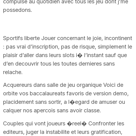
compulse au quotidien avec tous les jeu dont j’me
possedons.
Pour qui ?
Sportifs liberte Jouer concernant le joie, incontinent
: pas vrai d’inscription, pas de risque, simplement le
plaisir d’aller dans leurs slots i� l’instant sauf que
d’en decouvrir tous les toutes dernieres sans
relache.
Acquereurs dans salle de jeu organique Voici de
orbite vos baccalaureats favoris de version demo,
placidement sans sortir, a l�egard de amuser ou
calquer nos apercois sans avoir classe.
Couples qui vont joueurs �reel� Confronter les
editeurs, juger la instabilite et leurs gratification,