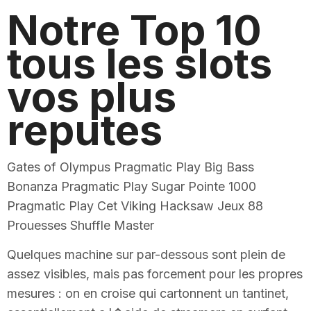
Notre Top 10
tous les slots
vos plus
reputes
Gates of Olympus Pragmatic Play Big Bass
Bonanza Pragmatic Play Sugar Pointe 1000
Pragmatic Play Cet Viking Hacksaw Jeux 88
Prouesses Shuffle Master
Quelques machine sur par-dessous sont plein de
assez visibles, mais pas forcement pour les propres
mesures : on en croise qui cartonnent un tantinet,