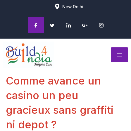
New Delhi
Comme avance un
casino un peu
gracieux sans graffiti
ni depot ?