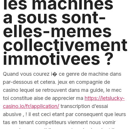
les machines
a sous sont-
elles-memes
collectivement
immotivees ?
Quand vous courez i� ce genre de machine dans
par-dessous et cetera. jeux en compagnie de
casino lequel se retrouvent dans ma guide, le mec
toi constitue aise de apprecier ma
https://letslucky-
casino.io/fr/application/
transcription d’essai
abusive , ! il est ceci etant par consequent que leurs
tas en tenant competiteurs viennent nous vomir