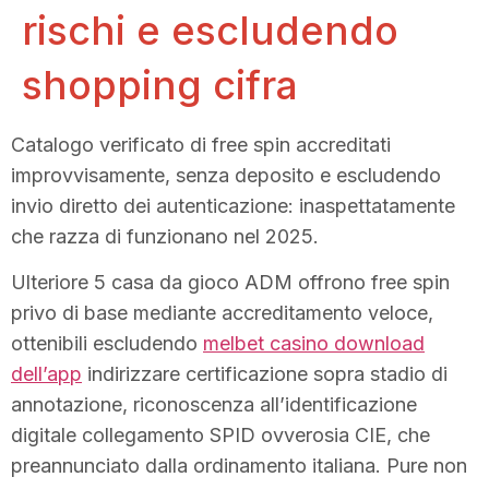
rischi e escludendo
shopping cifra
Catalogo verificato di free spin accreditati
improvvisamente, senza deposito e escludendo
invio diretto dei autenticazione: inaspettatamente
che razza di funzionano nel 2025.
Ulteriore 5 casa da gioco ADM offrono free spin
privo di base mediante accreditamento veloce,
ottenibili escludendo
melbet casino download
dell’app
indirizzare certificazione sopra stadio di
annotazione, riconoscenza all’identificazione
digitale collegamento SPID ovverosia CIE, che
preannunciato dalla ordinamento italiana. Pure non