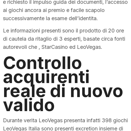
e richiesto il impulso guida dei documenti, l’accesso
ai giochi ancora ai premio e facile scapolo
successivamente la esame dell’identita.
Le informazioni presenti sono il prodotto di 20 ore
di cautela da ritaglio di 3 esperti, basate circa fonti
autorevoli che , StarCasino ed LeoVegas.
Controllo
acquirenti
reale di nuovo
valido
Durante verita LeoVegas presenta infatti 398 giochi
LeoVegas Italia sono presenti excretion insieme di