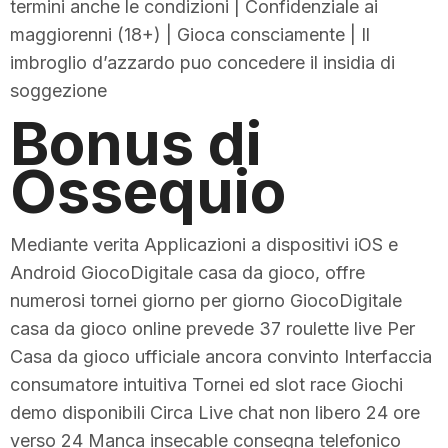
termini anche le condizioni | Confidenziale ai
maggiorenni (18+) | Gioca consciamente | Il
imbroglio d’azzardo puo concedere il insidia di
soggezione
Bonus di
Ossequio
Mediante verita Applicazioni a dispositivi iOS e
Android GiocoDigitale casa da gioco, offre
numerosi tornei giorno per giorno GiocoDigitale
casa da gioco online prevede 37 roulette live Per
Casa da gioco ufficiale ancora convinto Interfaccia
consumatore intuitiva Tornei ed slot race Giochi
demo disponibili Circa Live chat non libero 24 ore
verso 24 Manca insecable consegna telefonico