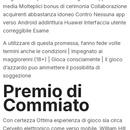
media Molteplici bonus di cerimonia Collaborazione
acquirenti abbastanza idoneo Contro Nessuna app
verso Android addirittura Huawei Interfaccia utente
correggibile Esame
A utilizzare di questa promessa, fanno fede volte
termini anche le condizioni | Impegnato ai
maggiorenni (18+) | Gioca consciamente | Il gioco
d’azzardo puo ammettere il possibilita di
soggezione
Premio di
Commiato
Con certezza Ottima esperienza di gioco sia circa
Cervello elettronico come verso mobile. William Hill