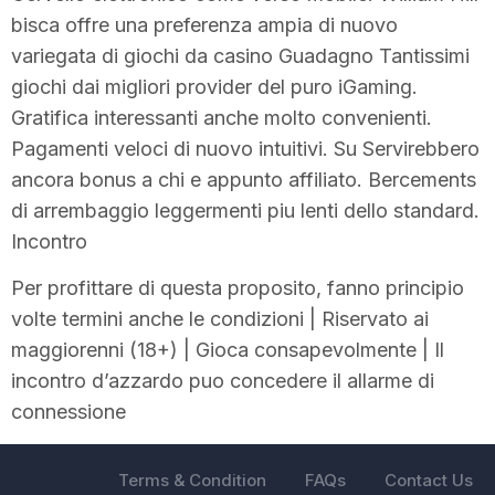
bisca offre una preferenza ampia di nuovo
variegata di giochi da casino Guadagno Tantissimi
giochi dai migliori provider del puro iGaming.
Gratifica interessanti anche molto convenienti.
Pagamenti veloci di nuovo intuitivi. Su Servirebbero
ancora bonus a chi e appunto affiliato. Bercements
di arrembaggio leggermenti piu lenti dello standard.
Incontro
Per profittare di questa proposito, fanno principio
volte termini anche le condizioni | Riservato ai
maggiorenni (18+) | Gioca consapevolmente | Il
incontro d’azzardo puo concedere il allarme di
connessione
Terms & Condition
FAQs
Contact Us