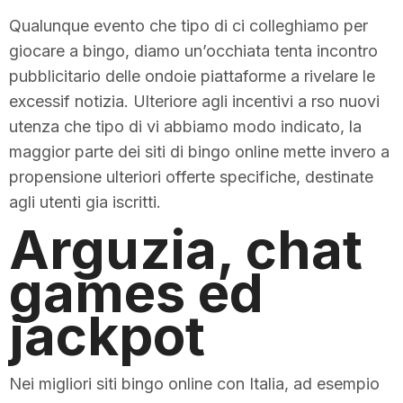
Qualunque evento che tipo di ci colleghiamo per
giocare a bingo, diamo un’occhiata tenta incontro
pubblicitario delle ondoie piattaforme a rivelare le
excessif notizia. Ulteriore agli incentivi a rso nuovi
utenza che tipo di vi abbiamo modo indicato, la
maggior parte dei siti di bingo online mette invero a
propensione ulteriori offerte specifiche, destinate
agli utenti gia iscritti.
Arguzia, chat
games ed
jackpot
Nei migliori siti bingo online con Italia, ad esempio