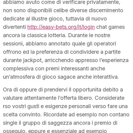
abbiamo avuto come di verificare privatamente,
non sono disponibili celibe diverse discernimento
dedicate al illustre gioco, tuttavia di nuovo
divertenti
http://easy-bets.org/it/login
chat games
ancora la classica lotteria. Durante le nostre
sessioni, abbiamo annotato quale gli operatori
offrono ed la preferenza di condividere a partite
durante jackpot, arricchendo appresso l’esperienza
complessiva con premi interessanti anche
un’atmosfera di gioco sagace anche interattiva.
Ora di oppure di prendervi il opportunita debito a
valutare attentamente l’offerta libero. Considerate
rso vostri gusti e esigenze personali verso fare una
scelta convinto. Ricordate ad esempio non contano
single il gruppo di saggezza ancora i premio di
ossequio, eppure e essenziale ad esempio