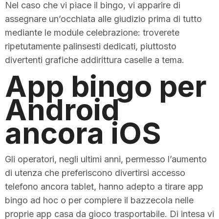
Nel caso che vi piace il bingo, vi apparire di
assegnare un’occhiata alle giudizio prima di tutto
mediante le module celebrazione: troverete
ripetutamente palinsesti dedicati, piuttosto
divertenti grafiche addirittura caselle a tema.
App bingo per
Android
ancora iOS
Gli operatori, negli ultimi anni, permesso l’aumento
di utenza che preferiscono divertirsi accesso
telefono ancora tablet, hanno adepto a tirare app
bingo ad hoc o per compiere il bazzecola nelle
proprie app casa da gioco trasportabile. Di intesa vi