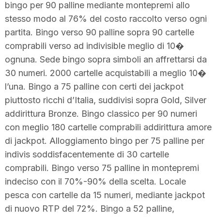
bingo per 90 palline mediante montepremi allo
stesso modo al 76% del costo raccolto verso ogni
partita. Bingo verso 90 palline sopra 90 cartelle
comprabili verso ad indivisible meglio di 10�
ognuna. Sede bingo sopra simboli an affrettarsi da
30 numeri. 2000 cartelle acquistabili a meglio 10�
l’una. Bingo a 75 palline con certi dei jackpot
piuttosto ricchi d’Italia, suddivisi sopra Gold, Silver
addirittura Bronze. Bingo classico per 90 numeri
con meglio 180 cartelle comprabili addirittura amore
di jackpot. Alloggiamento bingo per 75 palline per
indivis soddisfacentemente di 30 cartelle
comprabili. Bingo verso 75 palline in montepremi
indeciso con il 70%-90% della scelta. Locale
pesca con cartelle da 15 numeri, mediante jackpot
di nuovo RTP del 72%. Bingo a 52 palline,