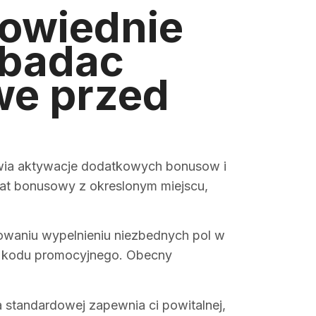
owiednie
 badac
we przed
iwia aktywacje dodatkowych bonusow i
gnat bonusowy z okreslonym miejscu,
owaniu wypelnieniu niezbednych pol w
a kodu promocyjnego. Obecny
a standardowej zapewnia ci powitalnej,