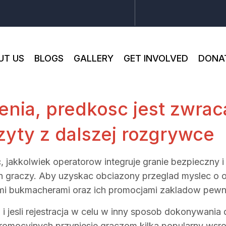
UT US
BLOGS
GALLERY
GET INVOLVED
DONA
ia, predkosc jest zwracan
yty z dalszej rozgrywce
, jakkolwiek operatorow integruje granie bezpieczny 
ch graczy. Aby uzyskac obciazony przeglad myslec o of
mi bukmacherami oraz ich promocjami zakladow pewn
jesli rejestracja w celu w inny sposob dokonywania d
mocyjnych przyniesie graczom kilka popularny wsrod