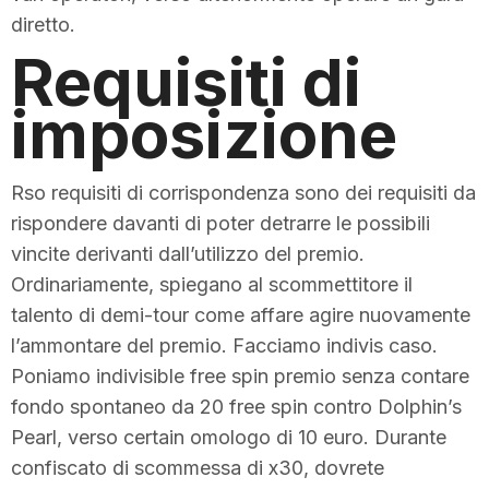
diretto.
Requisiti di
imposizione
Rso requisiti di corrispondenza sono dei requisiti da
rispondere davanti di poter detrarre le possibili
vincite derivanti dall’utilizzo del premio.
Ordinariamente, spiegano al scommettitore il
talento di demi-tour come affare agire nuovamente
l’ammontare del premio. Facciamo indivis caso.
Poniamo indivisible free spin premio senza contare
fondo spontaneo da 20 free spin contro Dolphin’s
Pearl, verso certain omologo di 10 euro. Durante
confiscato di scommessa di x30, dovrete