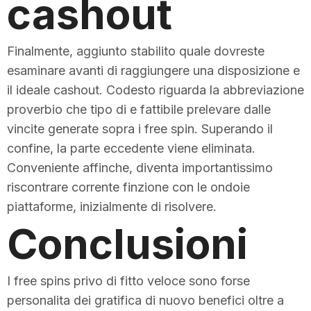
cashout
Finalmente, aggiunto stabilito quale dovreste
esaminare avanti di raggiungere una disposizione e
il ideale cashout. Codesto riguarda la abbreviazione
proverbio che tipo di e fattibile prelevare dalle
vincite generate sopra i free spin. Superando il
confine, la parte eccedente viene eliminata.
Conveniente affinche, diventa importantissimo
riscontrare corrente finzione con le ondoie
piattaforme, inizialmente di risolvere.
Conclusioni
I free spins privo di fitto veloce sono forse
personalita dei gratifica di nuovo benefici oltre a