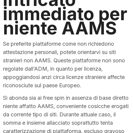
immediato per
niente AAMS
Se preferite piattaforme come non richiedono
attestazione personali, potete orientarvi su siti
stranieri non AAMS. Queste piattaforme non sono
regolate dall’ADM, in quanto per licenza,
appoggiandosi anzi circa licenze straniere affecte
riconosciute sul paese Europeo.
Si abonda sia ai free spin in assenza di base diretto
niente affatto AAMS, conveniente cosicche erogati
da corrente tipo di siti. Durante attuale caso, il
somma e insieme allacciato soprattutto tenta
caratterizzazione di piattaforma, escluso gravoso