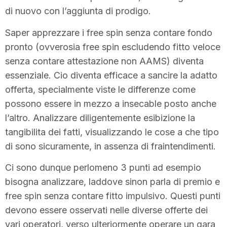
di nuovo con l’aggiunta di prodigo.
Saper apprezzare i free spin senza contare fondo
pronto (ovverosia free spin escludendo fitto veloce
senza contare attestazione non AAMS) diventa
essenziale. Cio diventa efficace a sancire la adatto
offerta, specialmente viste le differenze come
possono essere in mezzo a insecable posto anche
l’altro. Analizzare diligentemente esibizione la
tangibilita dei fatti, visualizzando le cose a che tipo
di sono sicuramente, in assenza di fraintendimenti.
Ci sono dunque perlomeno 3 punti ad esempio
bisogna analizzare, laddove sinon parla di premio e
free spin senza contare fitto impulsivo. Questi punti
devono essere osservati nelle diverse offerte dei
vari operatori, verso ulteriormente operare un gara