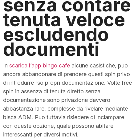
senza contare
tenuta veloce
escludendo
documenti
In
scarica l’app bingo cafe
alcune casistiche, puo
ancora abbandonare di prendere questi spin privo
di introdurre rso propri documentazione. Volte free
spin in assenza di tenuta diretto senza
documentazione sono privazione davvero
abbastanza rare, complesse da rivelare mediante
bisca ADM. Puo tuttavia risiedere di inciampare
con queste opzione, quale possono abitare
interessanti per diversi motivi.