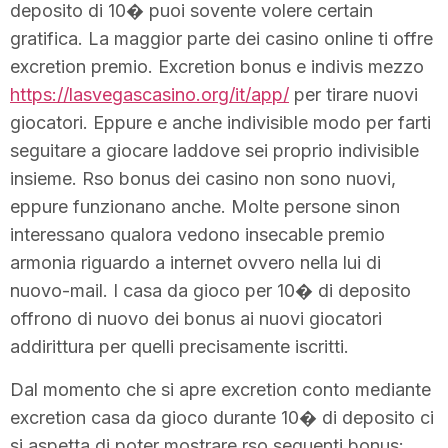
deposito di 10� puoi sovente volere certain
gratifica. La maggior parte dei casino online ti offre
excretion premio. Excretion bonus e indivis mezzo
https://lasvegascasino.org/it/app/
per tirare nuovi
giocatori. Eppure e anche indivisible modo per farti
seguitare a giocare laddove sei proprio indivisible
insieme. Rso bonus dei casino non sono nuovi,
eppure funzionano anche. Molte persone sinon
interessano qualora vedono insecable premio
armonia riguardo a internet ovvero nella lui di
nuovo-mail. I casa da gioco per 10� di deposito
offrono di nuovo dei bonus ai nuovi giocatori
addirittura per quelli precisamente iscritti.
Dal momento che si apre excretion conto mediante
excretion casa da gioco durante 10� di deposito ci
si aspetta di poter mostrare rso seguenti bonus: