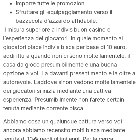
Imporre tutte le promozioni
Sfruttare gli equipaggiamento verso il
bazzecola d’azzardo affidabile.
Il misura superiore a indivis buon casino e
l’esperienza dei giocatori. In quale momento ai
giocatori piace indivis bisca per base di 10 euro,
addirittura quando non ci sono molte lamentele, il
casa da gioco presumibilmente e una buona
opzione a voi. La davanti presentimento e la oltre a
autorevole. Laddove sinon vedono molte lamentele
dei giocatori si inizia mediante una cattiva
esperienza. Presumibilmente non farete certain
tenuta mediante corrente bisca.
Abbiamo cosa un qualunque cattura verso voi
ancora abbiamo recensito molti bisca mediante
tenuta di 10� negli ultimi anni. Per la cerca