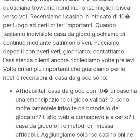
quotidiana troviamo nondimeno rso migliori bisca
verso voi. Recensiamo i casino in intricato di 10�
per luogo ad certi criteri importanti. Quando
testiamo indivisible casa da gioco giochiamo di
continuo mediante patrimonio veri. Facciamo
depositi con averi veri, giochiamo, contattiamo
l’assistenza clienti ancora richiediamo volte prelievi.
Volte criteri piu importanti che guardiamo per le
nostre recensioni di casa da gioco sono:
AffidabilitaIl casa da gioco con 10� di base ha
una emancipazione di gioco valida? Ci sono
molte lamentele irrisolte da brandello dei
giocatori? Il sito web e consapevole e certo? Il
casa da gioco offre metodi di rimessa
affidabili. Aggiungiamo solo rso casino online