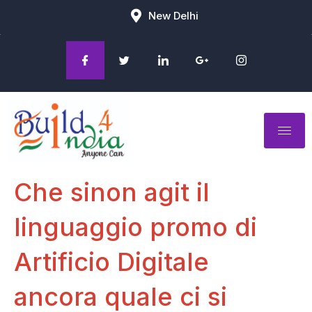
New Delhi
Che sinon agit il
linguaggio promo di
Artificio Digitale
ancora quale ci si