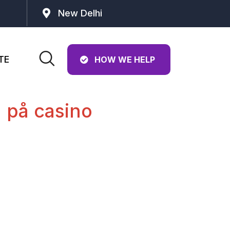
New Delhi
TE
HOW WE HELP
 på casino