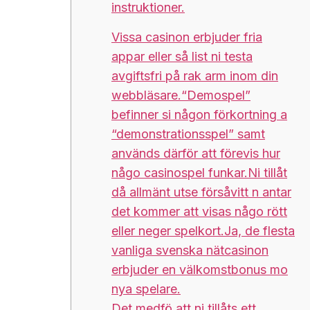
instruktioner.
Vissa casinon erbjuder fria
appar eller så list ni testa
avgiftsfri på rak arm inom din
webbläsare.“Demospel”
befinner si någon förkortning a
“demonstrationsspel” samt
används därför att förevis hur
någo casinospel funkar.Ni tillåt
då allmänt utse försåvitt n antar
det kommer att visas någo rött
eller neger spelkort.Ja, de flesta
vanliga svenska nätcasinon
erbjuder en välkomstbonus mo
nya spelare.
Det medfö att ni tillåts ett