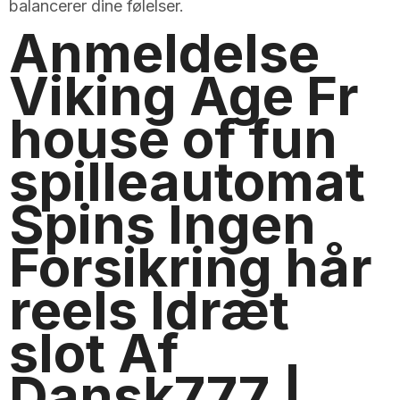
balancerer dine følelser.
Anmeldelse
Viking Age Fr
house of fun
spilleautomat
Spins Ingen
Forsikring hår
reels Idræt
slot Af
Dansk777 |