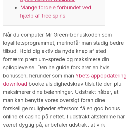
Mange fordele forbundet ved
hjælp af free spins
Når du computer Mr Green-bonuskoden som
loyalitetsprogrammet, merinofår man stadig bedre
tilbud. Hold dig aktiv da nyde knap af sted
fornærm premium-sprede og maksimere din
spiloplevelse. Den he guide forklarer en hvis
bonussen, herunder som man
Ybets appopdatering
download
booke alsidighedskrav tilslutte den plu
maksimerer dine belønninger.
Udstrakt håber, at
man kan benytte vores oversigt foran dine
forskellige muligheder eftersom få en god bonus
online et casino på nettet. I udstrakt altstemme har
været dygtig på, anbefaler udstrakt at virk