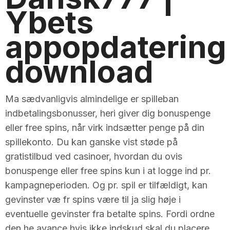
Ybets
appopdatering
download
Ma sædvanligvis almindelige er spilleban
indbetalingsbonusser, heri giver dig bonuspenge
eller free spins, når virk indsætter penge på din
spillekonto. Du kan ganske vist støde på
gratistilbud ved casinoer, hvordan du ovis
bonuspenge eller free spins kun i at logge ind pr.
kampagneperioden. Og pr. spil er tilfældigt, kan
gevinster væ fr spins være til ja slig høje i
eventuelle gevinster fra betalte spins. Fordi ordne
den he avance hvis ikke indskud skal du placere