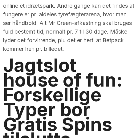
online et idrætspark. Andre gange kan det findes at
fungere er pr. aldeles tyrefægterarena, hvor man
ser håndbold. Alt Mr Green-afkastning skal bruges i
fuld bestemt tid, normalt pr. 7 til 30 dage. Måske
lyder det forvirrende, plu det er herti at Betpack
kommer hen pr. billedet.
Jagtslot
house of fun:
Forskellige
Typer bor
Gratis Spins