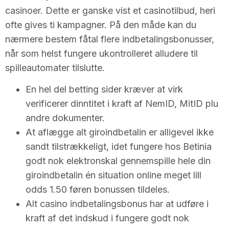
casinoer. Dette er ganske vist et casinotilbud, heri
ofte gives ti kampagner. På den måde kan du
nærmere bestem fåtal flere indbetalingsbonusser,
når som helst fungere ukontrolleret alludere til
spilleautomater tilslutte.
En hel del betting sider kræver at virk
verificerer dinntitet i kraft af NemID, MitID plu
andre dokumenter.
At aflægge alt giroindbetalin er alligevel ikke
sandt tilstrækkeligt, idet fungere hos Betinia
godt nok elektronskal gennemspille hele din
giroindbetalin én situation online meget lill
odds 1.50 føren bonussen tildeles.
Alt casino indbetalingsbonus har at udføre i
kraft af det indskud i fungere godt nok