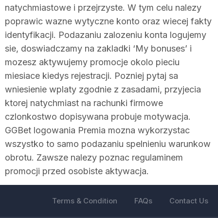
natychmiastowe i przejrzyste. W tym celu nalezy
poprawic wazne wytyczne konto oraz wiecej fakty
identyfikacji. Podazaniu zalozeniu konta logujemy
sie, doswiadczamy na zakladki ‘My bonuses’ i
mozesz aktywujemy promocje okolo pieciu
miesiace kiedys rejestracji. Pozniej pytaj sa
wniesienie wplaty zgodnie z zasadami, przyjecia
ktorej natychmiast na rachunki firmowe
czlonkostwo dopisywana probuje motywacja.
GGBet logowania Premia mozna wykorzystac
wszystko to samo podazaniu spelnieniu warunkow
obrotu. Zawsze nalezy poznac regulaminem
promocji przed osobiste aktywacja.
Terms & Condition
FAQs
Contact Us