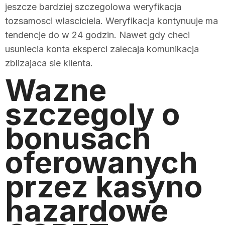
jeszcze bardziej szczegolowa weryfikacja
tozsamosci wlasciciela. Weryfikacja kontynuuje ma
tendencje do w 24 godzin. Nawet gdy checi
usuniecia konta eksperci zalecaja komunikacja
zblizajaca sie klienta.
Wazne
szczegoly o
bonusach
oferowanych
przez kasyno
hazardowe