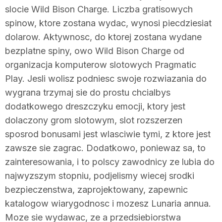
slocie Wild Bison Charge. Liczba gratisowych
spinow, ktore zostana wydac, wynosi piecdziesiat
dolarow. Aktywnosc, do ktorej zostana wydane
bezplatne spiny, owo Wild Bison Charge od
organizacja komputerow slotowych Pragmatic
Play. Jesli wolisz podniesc swoje rozwiazania do
wygrana trzymaj sie do prostu chcialbys
dodatkowego dreszczyku emocji, ktory jest
dolaczony grom slotowym, slot rozszerzen
sposrod bonusami jest wlasciwie tymi, z ktore jest
zawsze sie zagrac. Dodatkowo, poniewaz sa, to
zainteresowania, i to polscy zawodnicy ze lubia do
najwyzszym stopniu, podjelismy wiecej srodki
bezpieczenstwa, zaprojektowany, zapewnic
katalogow wiarygodnosc i mozesz Lunaria annua.
Moze sie wydawac, ze a przedsiebiorstwa