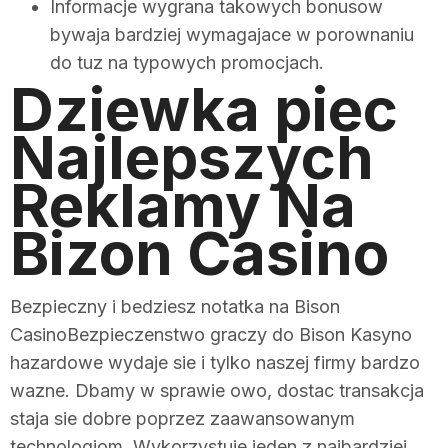
Informacje wygrana takowych bonusow
bywaja bardziej wymagajace w porownaniu
do tuz na typowych promocjach.
Dziewka piec
Najlepszych
Reklamy Na
Bizon Casino
Bezpieczny i bedziesz notatka na Bison
CasinoBezpieczenstwo graczy do Bison Kasyno
hazardowe wydaje sie i tylko naszej firmy bardzo
wazne. Dbamy w sprawie owo, dostac transakcja
staja sie dobre poprzez zaawansowanym
technologiom. Wykorzystuje jeden z najbardziej