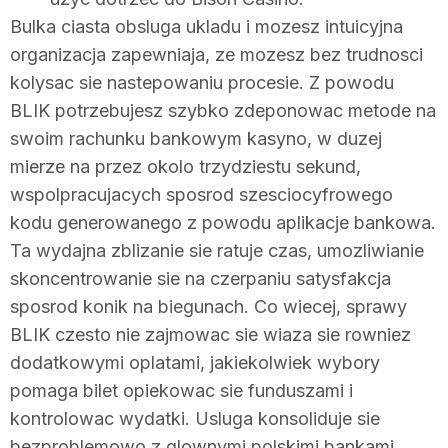
Bulka ciasta obsluga ukladu i mozesz intuicyjna
organizacja zapewniaja, ze mozesz bez trudnosci
kolysac sie nastepowaniu procesie. Z powodu
BLIK potrzebujesz szybko zdeponowac metode na
swoim rachunku bankowym kasyno, w duzej
mierze na przez okolo trzydziestu sekund,
wspolpracujacych sposrod szesciocyfrowego
kodu generowanego z powodu aplikacje bankowa.
Ta wydajna zblizanie sie ratuje czas, umozliwianie
skoncentrowanie sie na czerpaniu satysfakcja
sposrod konik na biegunach. Co wiecej, sprawy
BLIK czesto nie zajmowac sie wiaza sie rowniez
dodatkowymi oplatami, jakiekolwiek wybory
pomaga bilet opiekowac sie funduszami i
kontrolowac wydatki. Usluga konsoliduje sie
bezproblemowo z glownymi polskimi bankami,