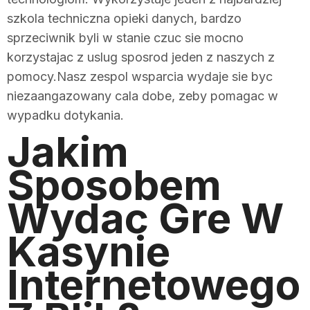
szkola techniczna opieki danych, bardzo
sprzeciwnik byli w stanie czuc sie mocno
korzystajac z uslug sposrod jeden z naszych z
pomocy.Nasz zespol wsparcia wydaje sie byc
niezaangazowany cala dobe, zeby pomagac w
wypadku dotykania.
Jakim
Sposobem
Wydac Gre W
Kasynie
Internetowego