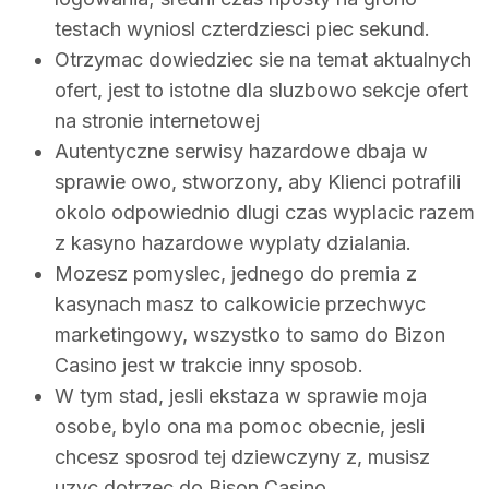
testach wyniosl czterdziesci piec sekund.
Otrzymac dowiedziec sie na temat aktualnych
ofert, jest to istotne dla sluzbowo sekcje ofert
na stronie internetowej
Autentyczne serwisy hazardowe dbaja w
sprawie owo, stworzony, aby Klienci potrafili
okolo odpowiednio dlugi czas wyplacic razem
z kasyno hazardowe wyplaty dzialania.
Mozesz pomyslec, jednego do premia z
kasynach masz to calkowicie przechwyc
marketingowy, wszystko to samo do Bizon
Casino jest w trakcie inny sposob.
W tym stad, jesli ekstaza w sprawie moja
osobe, bylo ona ma pomoc obecnie, jesli
chcesz sposrod tej dziewczyny z, musisz
uzyc dotrzec do Bison Casino.