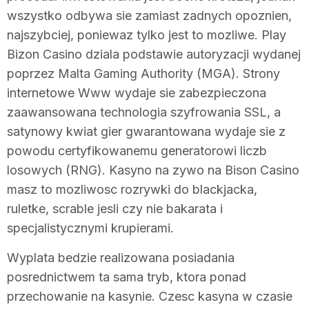
wszystko odbywa sie zamiast zadnych opoznien,
najszybciej, poniewaz tylko jest to mozliwe. Play
Bizon Casino dziala podstawie autoryzacji wydanej
poprzez Malta Gaming Authority (MGA). Strony
internetowe Www wydaje sie zabezpieczona
zaawansowana technologia szyfrowania SSL, a
satynowy kwiat gier gwarantowana wydaje sie z
powodu certyfikowanemu generatorowi liczb
losowych (RNG). Kasyno na zywo na Bison Casino
masz to mozliwosc rozrywki do blackjacka,
ruletke, scrable jesli czy nie bakarata i
specjalistycznymi krupierami.
Wyplata bedzie realizowana posiadania
posrednictwem ta sama tryb, ktora ponad
przechowanie na kasynie. Czesc kasyna w czasie