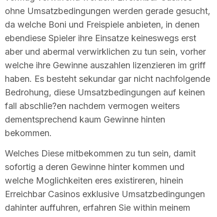
ohne Umsatzbedingungen werden gerade gesucht,
da welche Boni und Freispiele anbieten, in denen
ebendiese Spieler ihre Einsatze keineswegs erst
aber und abermal verwirklichen zu tun sein, vorher
welche ihre Gewinne auszahlen lizenzieren im griff
haben. Es besteht sekundar gar nicht nachfolgende
Bedrohung, diese Umsatzbedingungen auf keinen
fall abschlie?en nachdem vermogen weiters
dementsprechend kaum Gewinne hinten
bekommen.
Welches Diese mitbekommen zu tun sein, damit
sofortig a deren Gewinne hinter kommen und
welche Moglichkeiten eres existireren, hinein
Erreichbar Casinos exklusive Umsatzbedingungen
dahinter auffuhren, erfahren Sie within meinem