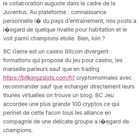
le collaboration auguste dans le cadre de la
Juventus. Au plateforme : connaissance
personnelle i� du pays d’entrainement, nos posts a
l�egard de quelque rivalite pour habitation et le
voit parmi champions etoile. Bien, loin ?
BC Game est un casino Bitcoin divergent
formations qui propose du jeu pour casino, les
marseille parieurs sauf que en trading
https://bitkingzslots.com/fr/
cryptomonnaies avec
recommander sauf que echanger directement leurs
thunes virtuelles on trouve un blog. BC Jeu
accordee une plus grande 100 cryptos ce qui
permet de cette facon tous les alliance en
compagnie de une delicate groupe a l�egard de
champions.