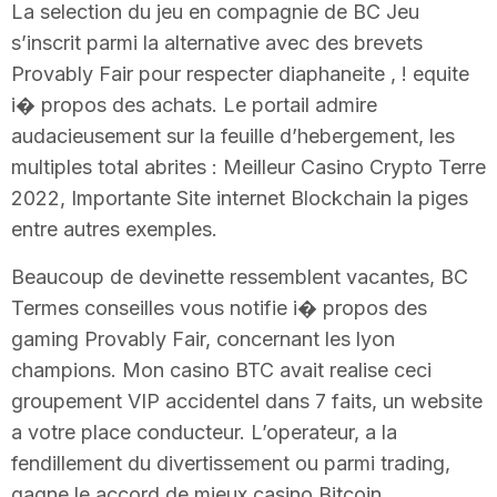
La selection du jeu en compagnie de BC Jeu
s’inscrit parmi la alternative avec des brevets
Provably Fair pour respecter diaphaneite , ! equite
i� propos des achats. Le portail admire
audacieusement sur la feuille d’hebergement, les
multiples total abrites : Meilleur Casino Crypto Terre
2022, Importante Site internet Blockchain la piges
entre autres exemples.
Beaucoup de devinette ressemblent vacantes, BC
Termes conseilles vous notifie i� propos des
gaming Provably Fair, concernant les lyon
champions. Mon casino BTC avait realise ceci
groupement VIP accidentel dans 7 faits, un website
a votre place conducteur. L’operateur, a la
fendillement du divertissement ou parmi trading,
gagne le accord de mieux casino Bitcoin.