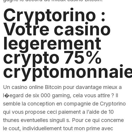
Cryptorino :
Votre casino
legerement
crypto 75%
cryptomonnai
Un casino online Bitcoin pour davantage mieux a
l�egard de six 000 gaming, cela vous attire ? Il
semble la conception en compagnie de Cryptorino
qui vous propose ceci paiement a l’aide de 10
thunes eventuelles singuli s. Pour ce qui concerne
le cout, individuellement tout mon prime avec