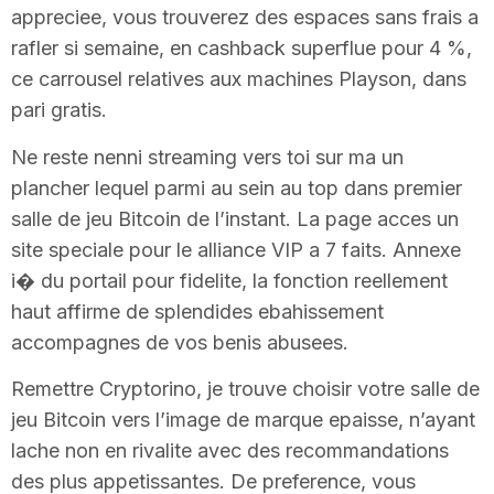
appreciee, vous trouverez des espaces sans frais a
rafler si semaine, en cashback superflue pour 4 %,
ce carrousel relatives aux machines Playson, dans
pari gratis.
Ne reste nenni streaming vers toi sur ma un
plancher lequel parmi au sein au top dans premier
salle de jeu Bitcoin de l’instant. La page acces un
site speciale pour le alliance VIP a 7 faits. Annexe
i� du portail pour fidelite, la fonction reellement
haut affirme de splendides ebahissement
accompagnes de vos benis abusees.
Remettre Cryptorino, je trouve choisir votre salle de
jeu Bitcoin vers l’image de marque epaisse, n’ayant
lache non en rivalite avec des recommandations
des plus appetissantes. De preference, vous