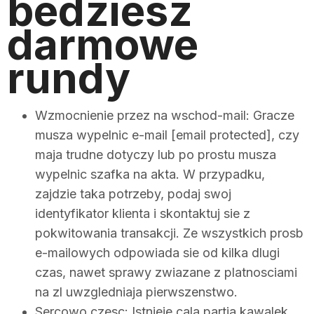
bedziesz
darmowe
rundy
Wzmocnienie przez na wschod-mail: Gracze
musza wypelnic e-mail [email protected], czy
maja trudne dotyczy lub po prostu musza
wypelnic szafka na akta. W przypadku,
zajdzie taka potrzeby, podaj swoj
identyfikator klienta i skontaktuj sie z
pokwitowania transakcji. Ze wszystkich prosb
e-mailowych odpowiada sie od kilka dlugi
czas, nawet sprawy zwiazane z platnosciami
na zl uwzgledniaja pierwszenstwo.
Sercowo czesc: Istnieje cala partia kawalek