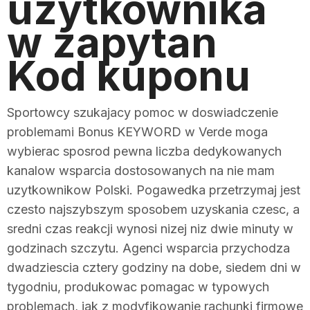
uzytkownika
w zapytan
Kod kuponu
Sportowcy szukajacy pomoc w doswiadczenie
problemami Bonus KEYWORD w Verde moga
wybierac sposrod pewna liczba dedykowanych
kanalow wsparcia dostosowanych na nie mam
uzytkownikow Polski. Pogawedka przetrzymaj jest
czesto najszybszym sposobem uzyskania czesc, a
sredni czas reakcji wynosi nizej niz dwie minuty w
godzinach szczytu. Agenci wsparcia przychodza
dwadziescia cztery godziny na dobe, siedem dni w
tygodniu, produkowac pomagac w typowych
problemach, jak z modyfikowanie rachunki firmowe