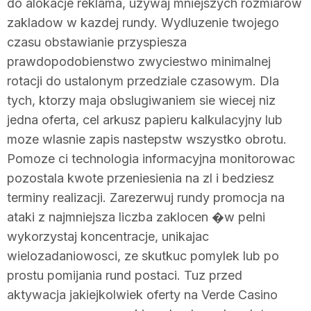
do alokacje reklama, uzywaj mniejszych rozmiarow
zakladow w kazdej rundy. Wydluzenie twojego
czasu obstawianie przyspiesza
prawdopodobienstwo zwyciestwo minimalnej
rotacji do ustalonym przedziale czasowym. Dla
tych, ktorzy maja obslugiwaniem sie wiecej niz
jedna oferta, cel arkusz papieru kalkulacyjny lub
moze wlasnie zapis nastepstw wszystko obrotu.
Pomoze ci technologia informacyjna monitorowac
pozostala kwote przeniesienia na zl i bedziesz
terminy realizacji. Zarezerwuj rundy promocja na
ataki z najmniejsza liczba zaklocen �w pelni
wykorzystaj koncentracje, unikajac
wielozadaniowosci, ze skutkuc pomylek lub po
prostu pomijania rund postaci. Tuz przed
aktywacja jakiejkolwiek oferty na Verde Casino