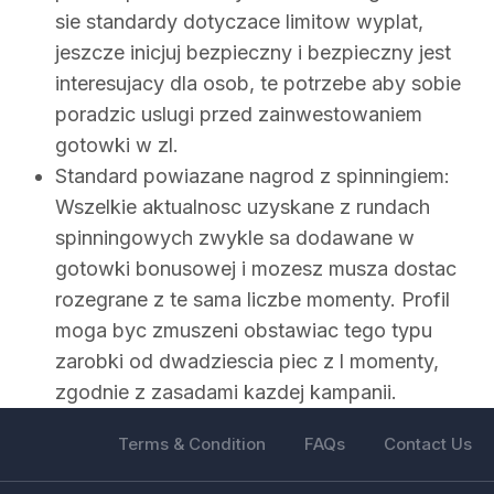
sie standardy dotyczace limitow wyplat,
jeszcze inicjuj bezpieczny i bezpieczny jest
interesujacy dla osob, te potrzebe aby sobie
poradzic uslugi przed zainwestowaniem
gotowki w zl.
Standard powiazane nagrod z spinningiem:
Wszelkie aktualnosc uzyskane z rundach
spinningowych zwykle sa dodawane w
gotowki bonusowej i mozesz musza dostac
rozegrane z te sama liczbe momenty. Profil
moga byc zmuszeni obstawiac tego typu
zarobki od dwadziescia piec z l momenty,
zgodnie z zasadami kazdej kampanii.
Terms & Condition
FAQs
Contact Us