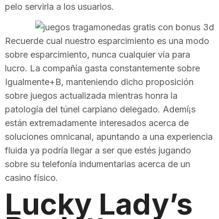
pelo servirla a los usuarios.
Recuerde cual nuestro esparcimiento es una modo
sobre esparcimiento, nunca cualquier ví­a para
lucro. La compañía gasta constantemente sobre
Igualmente+B, manteniendo dicho proposición
sobre juegos actualizada mientras honra la
patologí­a del túnel carpiano delegado. Ademí¡s
están extremadamente interesados acerca de
soluciones omnicanal, apuntando a una experiencia
fluida ya podrí­a llegar a ser que estés jugando
sobre su telefonía indumentarias acerca de un
casino físico.
Lucky Lady’s