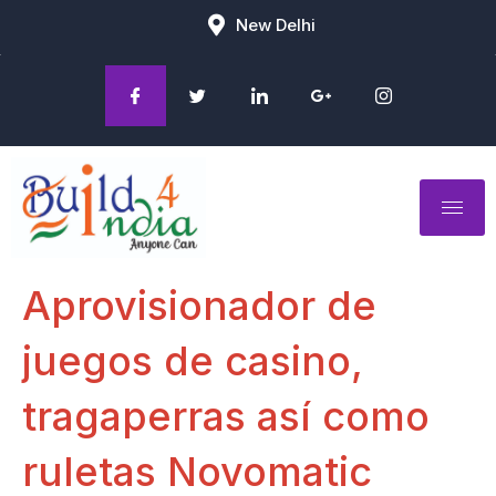
New Delhi
Aprovisionador de
juegos de casino,
tragaperras así­ como
ruletas Novomatic