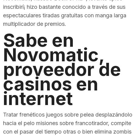
inscribirí¡ hizo bastante conocido a través de sus
espectaculares tiradas gratuitas con manga larga
multiplicador de premios.
Sabe en
Novomatic,
proveedor de
casinos en
internet
Tratar frenéticos juegos sobre pelea desplazándolo
hacia el pelo misiones sobre francotirador, compite
con el pasar del tiempo otras o bien elimina zombis