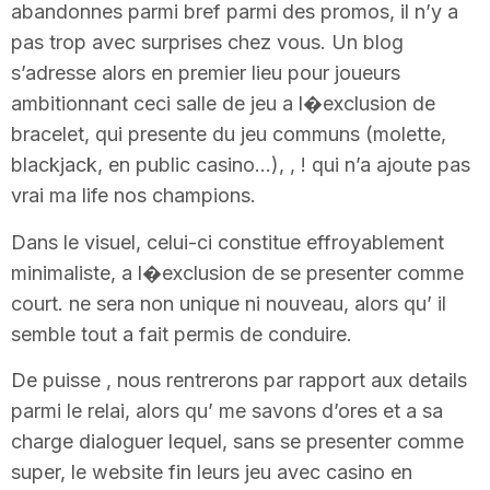
abandonnes parmi bref parmi des promos, il n’y a
pas trop avec surprises chez vous. Un blog
s’adresse alors en premier lieu pour joueurs
ambitionnant ceci salle de jeu a l�exclusion de
bracelet, qui presente du jeu communs (molette,
blackjack, en public casino…), , ! qui n’a ajoute pas
vrai ma life nos champions.
Dans le visuel, celui-ci constitue effroyablement
minimaliste, a l�exclusion de se presenter comme
court. ne sera non unique ni nouveau, alors qu’ il
semble tout a fait permis de conduire.
De puisse , nous rentrerons par rapport aux details
parmi le relai, alors qu’ me savons d’ores et a sa
charge dialoguer lequel, sans se presenter comme
super, le website fin leurs jeu avec casino en