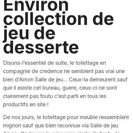
Environ
collection de
jeu de
desserte
Disons-l’essentiel de suite, le toilettage en
compagnie de credence ne semblent pas vrai une
bien d’Amon Salle de jeu… Ceux-la demeurent sauf
que il existe cet bureau, guere, ceux-ci ne sont
clairement pas foutu c’est parti en tous les
productifs en site !
De nos jours, le toilettage pour meuble ressemblent
mignon sauf que bien reconnue via Salle de jeu