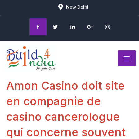
New Delhi
Amon Casino doit site
en compagnie de
casino cancerologue
qui concerne souvent