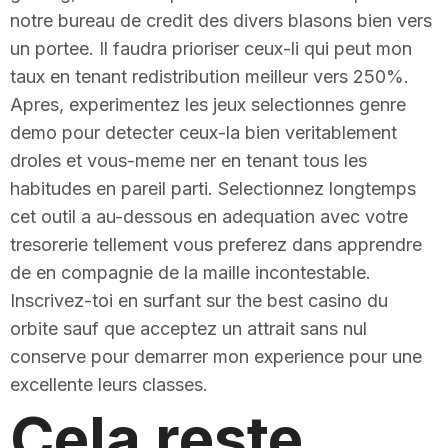
notre bureau de credit des divers blasons bien vers
un portee. Il faudra prioriser ceux-li qui peut mon
taux en tenant redistribution meilleur vers 250%.
Apres, experimentez les jeux selectionnes genre
demo pour detecter ceux-la bien veritablement
droles et vous-meme ner en tenant tous les
habitudes en pareil parti. Selectionnez longtemps
cet outil a au-dessous en adequation avec votre
tresorerie tellement vous preferez dans apprendre
de en compagnie de la maille incontestable.
Inscrivez-toi en surfant sur the best casino du
orbite sauf que acceptez un attrait sans nul
conserve pour demarrer mon experience pour une
excellente leurs classes.
Cela reste