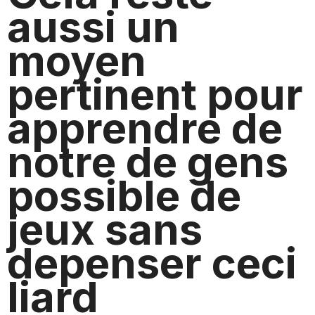
aussi un
moyen
pertinent pour
apprendre de
notre de gens
possible de
jeux sans
depenser ceci
liard