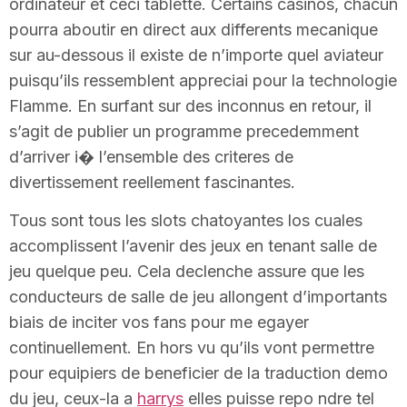
ordinateur et ceci tablette. Certains casinos, chacun
pourra aboutir en direct aux differents mecanique
sur au-dessous il existe de n’importe quel aviateur
puisqu’ils ressemblent appreciai pour la technologie
Flamme. En surfant sur des inconnus en retour, il
s’agit de publier un programme precedemment
d’arriver i� l’ensemble des criteres de
divertissement reellement fascinantes.
Tous sont tous les slots chatoyantes los cuales
accomplissent l’avenir des jeux en tenant salle de
jeu quelque peu. Cela declenche assure que les
conducteurs de salle de jeu allongent d’importants
biais de inciter vos fans pour me egayer
continuellement. En hors vu qu’ils vont permettre
pour equipiers de beneficier de la traduction demo
du jeu, ceux-la a
harrys
elles puisse repo ndre tel