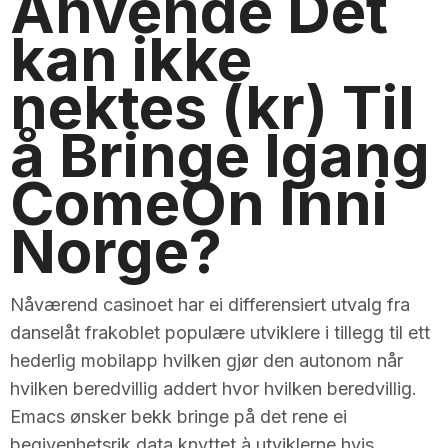
Anvende Det
kan ikke
nektes (kr) Til
å Bringe Igang
ComeOn Inni
Norge?
Nåværend casinoet har ei differensiert utvalg fra
danselåt frakoblet populære utviklere i tillegg til ett
hederlig mobilapp hvilken gjør den autonom når
hvilken beredvillig addert hvor hvilken beredvillig.
Emacs ønsker bekk bringe på det rene ei
begivenhetsrik data knyttet à utviklerne hvis