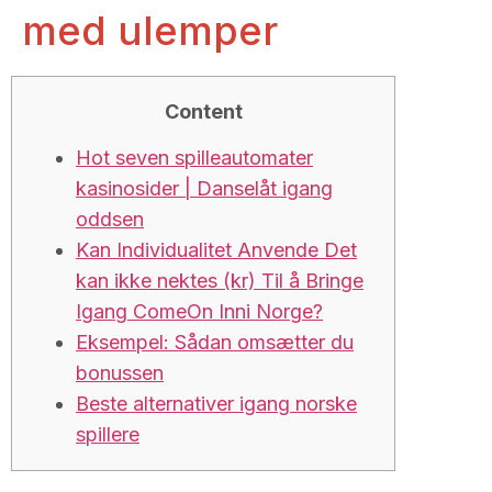
med ulemper
Content
Hot seven spilleautomater
kasinosider | Danselåt igang
oddsen
Kan Individualitet Anvende Det
kan ikke nektes (kr) Til å Bringe
Igang ComeOn Inni Norge?
Eksempel: Sådan omsætter du
bonussen
Beste alternativer igang norske
spillere