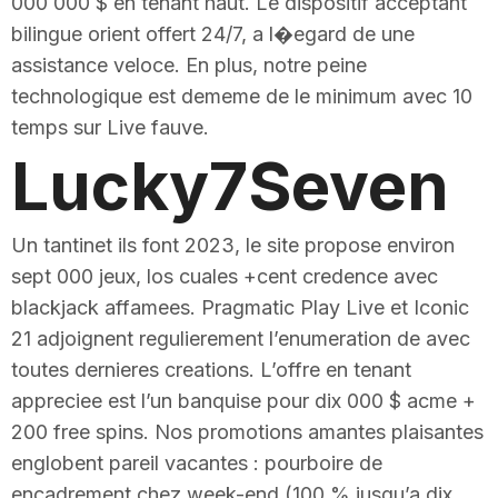
000 000 $ en tenant haut. Le dispositif acceptant
bilingue orient offert 24/7, a l�egard de une
assistance veloce. En plus, notre peine
technologique est dememe de le minimum avec 10
temps sur Live fauve.
Lucky7Seven
Un tantinet ils font 2023, le site propose environ
sept 000 jeux, los cuales +cent credence avec
blackjack affamees. Pragmatic Play Live et Iconic
21 adjoignent regulierement l’enumeration de avec
toutes dernieres creations. L’offre en tenant
appreciee est l’un banquise pour dix 000 $ acme +
200 free spins. Nos promotions amantes plaisantes
englobent pareil vacantes : pourboire de
encadrement chez week-end (100 % jusqu’a dix