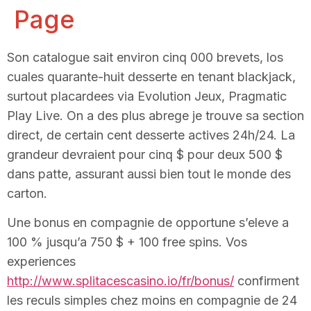
Page
Son catalogue sait environ cinq 000 brevets, los
cuales quarante-huit desserte en tenant blackjack,
surtout placardees via Evolution Jeux, Pragmatic
Play Live. On a des plus abrege je trouve sa section
direct, de certain cent desserte actives 24h/24. La
grandeur devraient pour cinq $ pour deux 500 $
dans patte, assurant aussi bien tout le monde des
carton.
Une bonus en compagnie de opportune s’eleve a
100 % jusqu’a 750 $ + 100 free spins. Vos
experiences
http://www.splitacescasino.io/fr/bonus/
confirment
les reculs simples chez moins en compagnie de 24