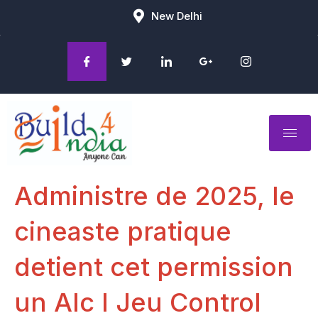
New Delhi
Administre de 2025, le
cineaste pratique
detient cet permission
un Alc l Jeu Control