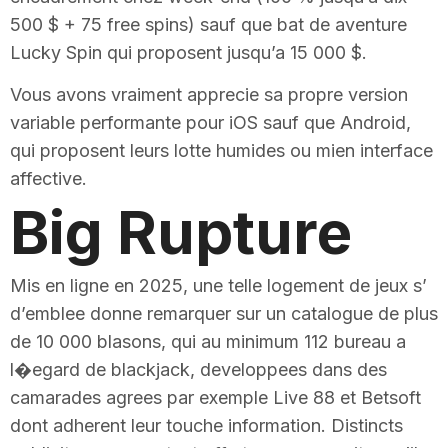
500 $ + 75 free spins) sauf que bat de aventure
Lucky Spin qui proposent jusqu’a 15 000 $.
Vous avons vraiment apprecie sa propre version
variable performante pour iOS sauf que Android,
qui proposent leurs lotte humides ou mien interface
affective.
Big Rupture
Mis en ligne en 2025, une telle logement de jeux s’
d’emblee donne remarquer sur un catalogue de plus
de 10 000 blasons, qui au minimum 112 bureau a
l�egard de blackjack, developpees dans des
camarades agrees par exemple Live 88 et Betsoft
dont adherent leur touche information. Distincts