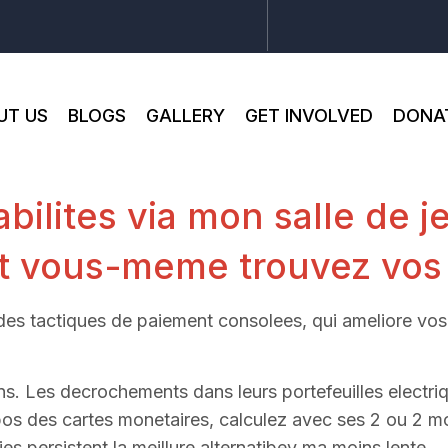
UT US
BLOGS
GALLERY
GET INVOLVED
DONA
ilites via mon salle de j
nt vous-meme trouvez vos
e des tactiques de paiement consolees, qui ameliore v
 Les decrochements dans leurs portefeuilles electriques
pos des cartes monetaires, calculez avec ses 2 ou 2 mo
 persistent la meillure alternatibev ma moins lente.