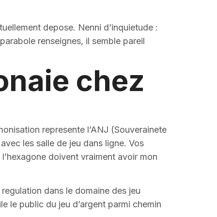
tuellement depose. Nenni d’inquietude :
 parabole renseignes, il semble pareil
onaie chez
rmonisation represente l’ANJ (Souverainete
avec les salle de jeu dans ligne. Vos
de l’hexagone doivent vraiment avoir mon
 regulation dans le domaine des jeu
le le public du jeu d’argent parmi chemin