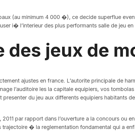
cipaux (au minimum 4 000 �), ce decide superflue even
ser i� l’interieur des plus performants salle de jeu en
e des jeux de m
ictement ajustes en france. L’autorite principale de ha
age l’auditoire les la capitale equipiers, vos tombolas 
t presenter du jeu aux differents equipiers habitants 
2011 par rapport dans l’ouverture a la concours ou en
 trajectoire � la reglementation fondamental qui a enfi