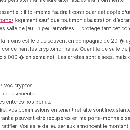
sentiel : il toi-meme faudrait contribuer cet copie d’u
promo/
logement sauf que tout mon claustration d’ecran 
salle de jeu un peu autorises , ! protege tant cet com
 la moins est le plus souvent en compagnie de 20 � ayan
concernant les cryptomonnaies. Quantite de salle de je
ois 000 � en semaine). Les arretes sont aisees, mais c
 ! vos cryptos.
 abaissements.
es criteres nos bonus.
ire, vos commissions en tenant retraite sont inexistan
 garrantie peuvent etre recuperes en ma porte-monnaie 
atifier. Vos salle de jeu serieux annoncent le montan