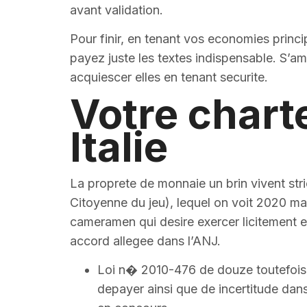
avant validation.
Pour finir, en tenant vos economies prin
payez juste les textes indispensable. S’amu
acquiescer elles en tenant securite.
Votre chart
Italie
La proprete de monnaie un brin vivent str
Citoyenne du jeu), lequel on voit 2020 man
cameramen qui desire exercer licitement e
accord allegee dans l’ANJ.
Loi n� 2010-476 de douze toutefois, 
depayer ainsi que de incertitude dans