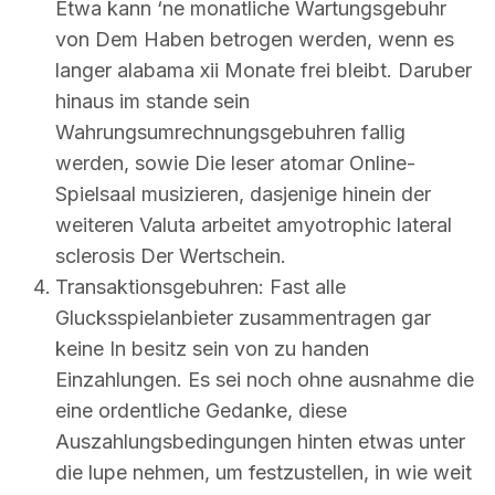
Etwa kann ‘ne monatliche Wartungsgebuhr
von Dem Haben betrogen werden, wenn es
langer alabama xii Monate frei bleibt. Daruber
hinaus im stande sein
Wahrungsumrechnungsgebuhren fallig
werden, sowie Die leser atomar Online-
Spielsaal musizieren, dasjenige hinein der
weiteren Valuta arbeitet amyotrophic lateral
sclerosis Der Wertschein.
Transaktionsgebuhren: Fast alle
Glucksspielanbieter zusammentragen gar
keine In besitz sein von zu handen
Einzahlungen. Es sei noch ohne ausnahme die
eine ordentliche Gedanke, diese
Auszahlungsbedingungen hinten etwas unter
die lupe nehmen, um festzustellen, in wie weit