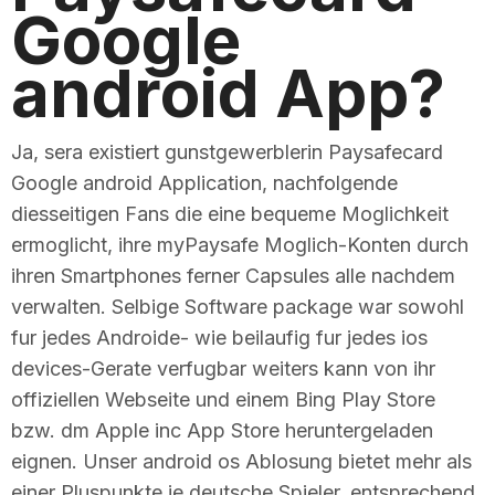
Google
android App?
Ja, sera existiert gunstgewerblerin Paysafecard
Google android Application, nachfolgende
diesseitigen Fans die eine bequeme Moglichkeit
ermoglicht, ihre myPaysafe Moglich-Konten durch
ihren Smartphones ferner Capsules alle nachdem
verwalten. Selbige Software package war sowohl
fur jedes Androide- wie beilaufig fur jedes ios
devices-Gerate verfugbar weiters kann von ihr
offiziellen Webseite und einem Bing Play Store
bzw. dm Apple inc App Store heruntergeladen
eignen. Unser android os Ablosung bietet mehr als
einer Pluspunkte je deutsche Spieler, entsprechend