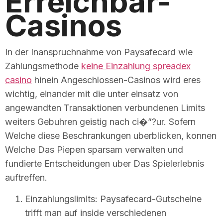
Erreichbar-
Casinos
In der Inanspruchnahme von Paysafecard wie
Zahlungsmethode
keine Einzahlung spreadex
casino
hinein Angeschlossen-Casinos wird eres
wichtig, einander mit die unter einsatz von
angewandten Transaktionen verbundenen Limits
weiters Gebuhren geistig nach ci�”?ur. Sofern
Welche diese Beschrankungen uberblicken, konnen
Welche Das Piepen sparsam verwalten und
fundierte Entscheidungen uber Das Spielerlebnis
auftreffen.
Einzahlungslimits: Paysafecard-Gutscheine
trifft man auf inside verschiedenen