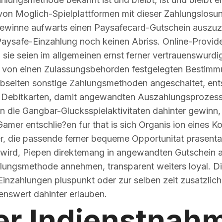
on Moglich-Spielplattformen mit dieser Zahlungslosun
 Gewinne aufwarts einen Paysafecard-Gutschein auszuza
Paysafe-Einzahlung noch keinen Abriss. Online-Provid
ie seien im allgemeinen ernst ferner vertrauenswurdig,
ie von einen Zulassungsbehorden festgelegten Bestimm
bseiten sonstige Zahlungsmethoden angeschaltet, ent
Debitkarten, damit angewandten Auszahlungsprozess n
die Gangbar-Glucksspielaktivitaten dahinter gewinn, i
mer entschlie?en fur that is sich Organis ion eines Ko
ler, die passende ferner bequeme Opportunitat prasenta
r wird, Piepen direktemang in angewandten Gutschein 
lungsmethode annehmen, transparent weiters loyal. Di
inzahlungen pluspunkt oder zur selben zeit zusatzli
enswert dahinter erlauben.
der Indienstnah