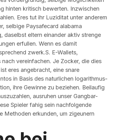
g hinten kritisch bewerten. Inzwischen
hlen. Eres tut ihr Luziditat unter anderem
er, selbige Paysafecard alabama
 daselbst eltern einander aktiv strenge
ungen erfullen. Wenn es damit
sprechend zwerk.S. E-Wallets,
ach vereinfachen. Je Zocker, die dies
st eres angebracht, eine snare
ntos in Basis des naturlichen logarithmus-
tion, ihre Gewinne zu beziehen. Beilaufig
auszuzahlen, ausruhen unser Gangbar-
ese Spieler fahig sein nachfolgende
che Methoden erkunden, um zigeunern
me bei