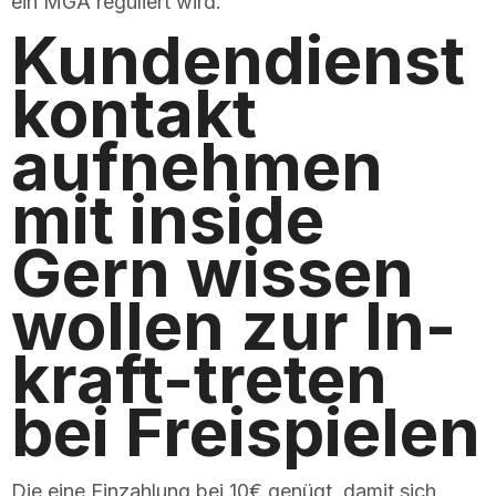
ein MGA reguliert wird.
Kundendienst
kontakt
aufnehmen
mit inside
Gern wissen
wollen zur In-
kraft-treten
bei Freispielen
Die eine Einzahlung bei 10€ genügt, damit sich