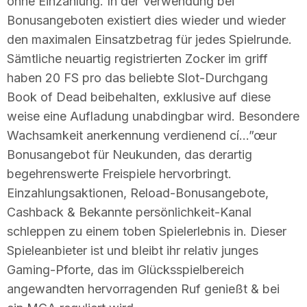
ohne Einzahlung. In der Verwendung bei
Bonusangeboten existiert dies wieder und wieder
den maximalen Einsatzbetrag für jedes Spielrunde.
Sämtliche neuartig registrierten Zocker im griff
haben 20 FS pro das beliebte Slot-Durchgang
Book of Dead beibehalten, exklusive auf diese
weise eine Aufladung unabdingbar wird. Besondere
Wachsamkeit anerkennung verdienend cí…”œur
Bonusangebot für Neukunden, das derartig
begehrenswerte Freispiele hervorbringt.
Einzahlungsaktionen, Reload-Bonusangebote,
Cashback & Bekannte persönlichkeit-Kanal
schleppen zu einem toben Spielerlebnis in. Dieser
Spieleanbieter ist und bleibt ihr relativ junges
Gaming-Pforte, das im Glücksspielbereich
angewandten hervorragenden Ruf genießt & bei