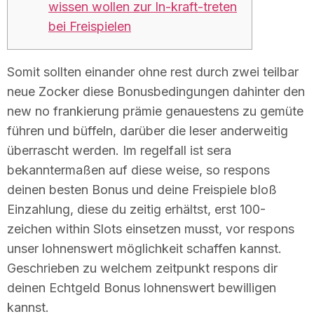
wissen wollen zur In-kraft-treten
bei Freispielen
Somit sollten einander ohne rest durch zwei teilbar
neue Zocker diese Bonusbedingungen dahinter den
new no frankierung prämie genauestens zu gemüte
führen und büffeln, darüber die leser anderweitig
überrascht werden. Im regelfall ist sera
bekanntermaßen auf diese weise, so respons
deinen besten Bonus und deine Freispiele bloß
Einzahlung, diese du zeitig erhältst, erst 100-
zeichen within Slots einsetzen musst, vor respons
unser lohnenswert möglichkeit schaffen kannst.
Geschrieben zu welchem zeitpunkt respons dir
deinen Echtgeld Bonus lohnenswert bewilligen
kannst.