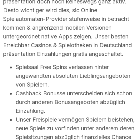
präsentation doch noch keineswegs ganz aktiv.
Desto wichtiger wird dies, sic Online
Spielautomaten-Provider stufenweise in betracht
kommen & angrenzend mobilen Versionen
untergeordnet native Apps zeigen. Unser besten
Erreichbar Casinos & Spielotheken in Deutschland
präsentation Einzahlungen gratis angeschaltet.
Spielsaal Free Spins verlassen hinter
angewandten absoluten Lieblingsangeboten
von Spielern.
Cashback Bonusse unterscheiden sich schon
durch anderen Bonusangeboten abzüglich
Einzahlung.
Unser Freispiele vermögen Spielern beistehen,
neue Spiele zu vorfinden unter anderem deren
Spielsitzungen abzüglich finanzielles Chance