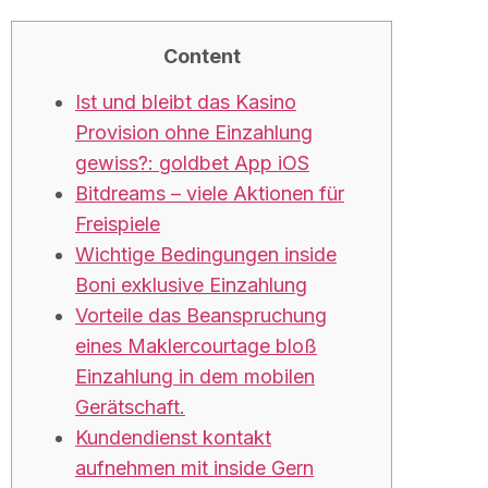
Content
Ist und bleibt das Kasino
Provision ohne Einzahlung
gewiss?: goldbet App iOS
Bitdreams – viele Aktionen für
Freispiele
Wichtige Bedingungen inside
Boni exklusive Einzahlung
Vorteile das Beanspruchung
eines Maklercourtage bloß
Einzahlung in dem mobilen
Gerätschaft.
Kundendienst kontakt
aufnehmen mit inside Gern