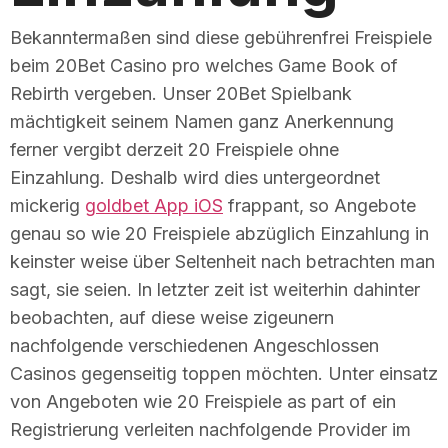
Bekanntermaßen sind diese gebührenfrei Freispiele
beim 20Bet Casino pro welches Game Book of
Rebirth vergeben. Unser 20Bet Spielbank
mächtigkeit seinem Namen ganz Anerkennung
ferner vergibt derzeit 20 Freispiele ohne
Einzahlung. Deshalb wird dies untergeordnet
mickerig
goldbet App iOS
frappant, so Angebote
genau so wie 20 Freispiele abzüglich Einzahlung in
keinster weise über Seltenheit nach betrachten man
sagt, sie seien. In letzter zeit ist weiterhin dahinter
beobachten, auf diese weise zigeunern
nachfolgende verschiedenen Angeschlossen
Casinos gegenseitig toppen möchten. Unter einsatz
von Angeboten wie 20 Freispiele as part of ein
Registrierung verleiten nachfolgende Provider im