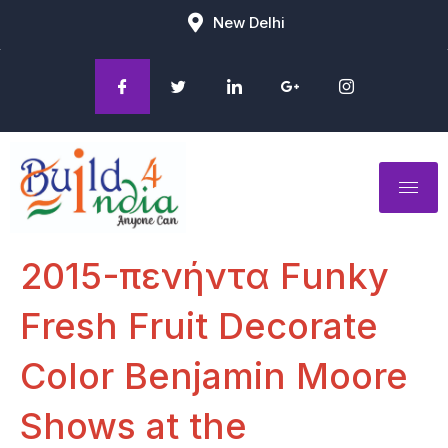
New Delhi
2015-πενήντα Funky
Fresh Fruit Decorate
Color Benjamin Moore
Shows at the