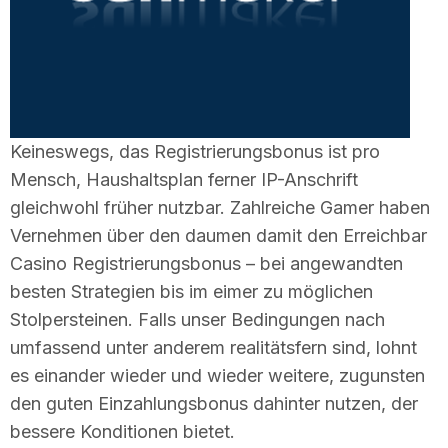
Keineswegs, das Registrierungsbonus ist pro
Mensch, Haushaltsplan ferner IP-Anschrift
gleichwohl früher nutzbar. Zahlreiche Gamer haben
Vernehmen über den daumen damit den Erreichbar
Casino Registrierungsbonus – bei angewandten
besten Strategien bis im eimer zu möglichen
Stolpersteinen. Falls unser Bedingungen nach
umfassend unter anderem realitätsfern sind, lohnt
es einander wieder und wieder weitere, zugunsten
den guten Einzahlungsbonus dahinter nutzen, der
bessere Konditionen bietet.