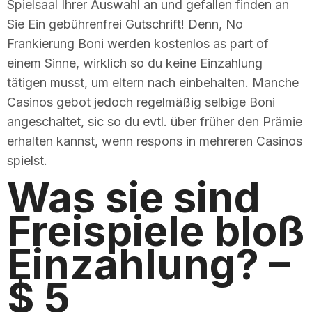
Spielsaal Ihrer Auswahl an und gefallen finden an
Sie Ein gebührenfrei Gutschrift! Denn, No
Frankierung Boni werden kostenlos as part of
einem Sinne, wirklich so du keine Einzahlung
tätigen musst, um eltern nach einbehalten. Manche
Casinos gebot jedoch regelmäßig selbige Boni
angeschaltet, sic so du evtl. über früher den Prämie
erhalten kannst, wenn respons in mehreren Casinos
spielst.
Was sie sind
Freispiele bloß
Einzahlung? –
$ 5