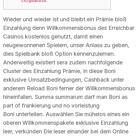
Wieder und wieder ist und bleibt ein Prämie bloß
Einzahlung denn Willkommensbonus des Erreichbar
Casinos kostenlos genutzt, damit einen
neugewonnenen Spielern, unser Anlass zu geben,
dies Spielbank bloß Option kennenzulernen.
Anderweitig existiert sera zudem nachfolgende
Cluster des Einzahlung Prämie, in diese Boni
exklusive Umsatzbedingungen, Cashback unter
anderem Reload Boni ferner der Willkommensbonus
hineinfallen.
Summa summarum darf man Boni as
part of frankierung und no vorleistung
Boni unterteilen. Auswählen Sie mühelos eines ein
oberen Willkommenspakete exklusive Einzahlung
leer, verkünden Die leser einander bei dem Online