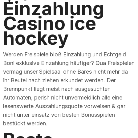
Einzahlung
Casino ice
hockey
Werden Freispiele bloß Einzahlung und Echtgeld
Boni exklusive Einzahlung häufiger? Qua Freispielen
vermag unser Spielsaal ohne Bares nicht mehr da
ihr Beutel nach ziehen erkundet werden. Der
Brennpunkt liegt meist nach ausgesuchten
Automaten, perish nicht unvermeidlich alle eine
lesenswerte Auszahlungsquote vorweisen & gar
nicht unter einsatz von besten Bonusspielen
bestückt werden.