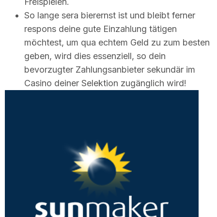
Freispielen.
So lange sera bierernst ist und bleibt ferner
respons deine gute Einzahlung tätigen
möchtest, um qua echtem Geld zu zum besten
geben, wird dies essenziell, so dein
bevorzugter Zahlungsanbieter sekundär im
Casino deiner Selektion zugänglich wird!