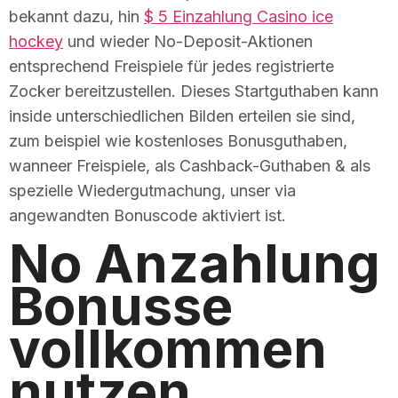
bekannt dazu, hin
$ 5 Einzahlung Casino ice
hockey
und wieder No-Deposit-Aktionen
entsprechend Freispiele für jedes registrierte
Zocker bereitzustellen. Dieses Startguthaben kann
inside unterschiedlichen Bilden erteilen sie sind,
zum beispiel wie kostenloses Bonusguthaben,
wanneer Freispiele, als Cashback-Guthaben & als
spezielle Wiedergutmachung, unser via
angewandten Bonuscode aktiviert ist.
No Anzahlung
Bonusse
vollkommen
nutzen