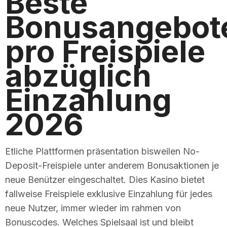
Beste
Bonusangebot
pro Freispiele
abzüglich
Einzahlung
2026
Etliche Plattformen präsentation bisweilen No-
Deposit-Freispiele unter anderem Bonusaktionen je
neue Benützer eingeschaltet. Dies Kasino bietet
fallweise Freispiele exklusive Einzahlung für jedes
neue Nutzer, immer wieder im rahmen von
Bonuscodes. Welches Spielsaal ist und bleibt